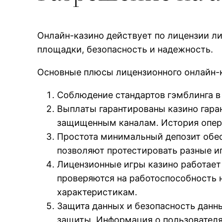
Онлайн-казино действует по лицензии л
площадки, безопасность и надежность.
Основные плюсы лицензионного онлайн-
Соблюдение стандартов гэмблинга в 
Выплаты гарантированы казино гара
защищенным каналам. История опера
Простота минимальный депозит обес
позволяют протестировать разные и
Лицензионные игры казино работает
проверяются на работоспособность
характеристикам.
Защита данных и безопасность данн
защиты. Информация о пользователя