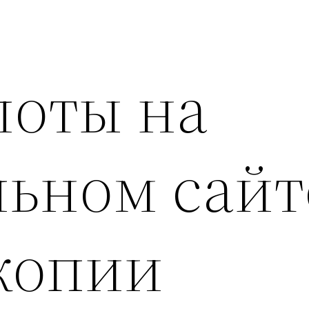
лоты на
ьном сайт
 копии