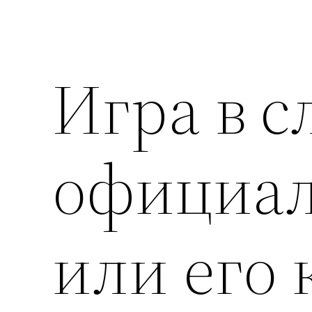
Игра в с
официал
или его