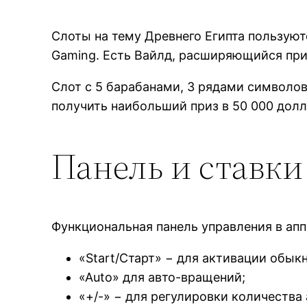
Слоты на тему Древнего Египта пользуют
Gaming. Есть Вайлд, расширяющийся при 
Слот с 5 барабанами, 3 рядами символов
получить наибольший приз в 50 000 долл
Панель и ставки
Функциональная панель управления в апп
«Start/Старт» − для активации обык
«Auto» для авто-вращений;
«+/-» − для регулировки количеств