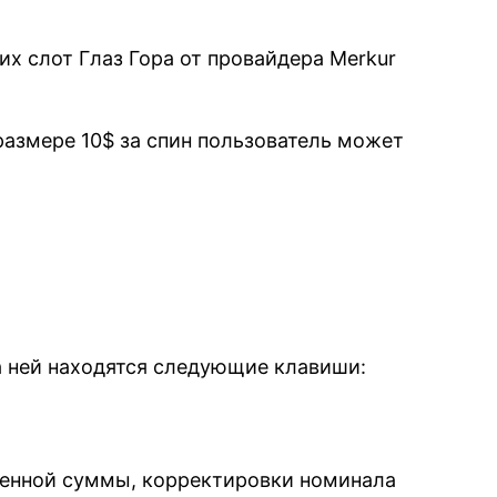
их слот Глаз Гора от провайдера Merkur
размере 10$ за спин пользователь может
На ней находятся следующие клавиши:
вленной суммы, корректировки номинала