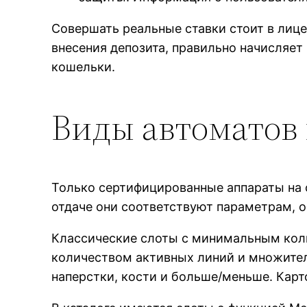
Совершать реальные ставки стоит в лице
внесения депозита, правильно начисляет
кошельки.
Виды автоматов 
Только сертифицированные аппараты на 
отдаче они соответствуют параметрам, 
Классические слоты с минимальным кол
количеством активных линий и множител
наперстки, кости и больше/меньше. Карт