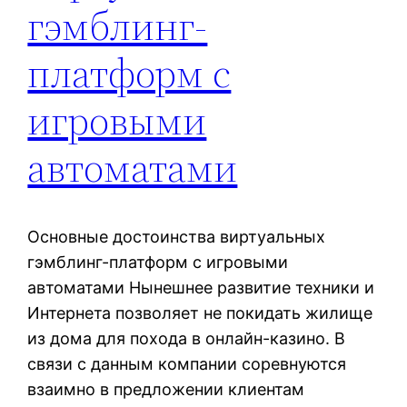
гэмблинг-
платформ с
игровыми
автоматами
Основные достоинства виртуальных
гэмблинг-платформ с игровыми
автоматами Нынешнее развитие техники и
Интернета позволяет не покидать жилище
из дома для похода в онлайн-казино. В
связи с данным компании соревнуются
взаимно в предложении клиентам