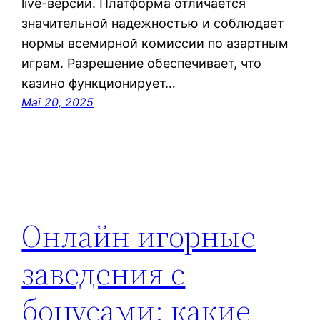
live-версии. Платформа отличается
значительной надежностью и соблюдает
нормы всемирной комиссии по азартным
играм. Разрешение обеспечивает, что
казино функционирует…
Mai 20, 2025
Онлайн игорные
заведения с
бонусами: какие