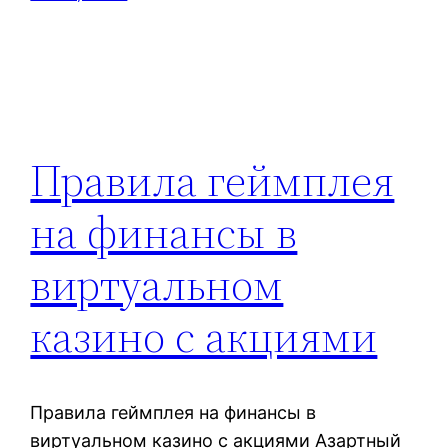
Правила геймплея
на финансы в
виртуальном
казино с акциями
Правила геймплея на финансы в
виртуальном казино с акциями Азартный