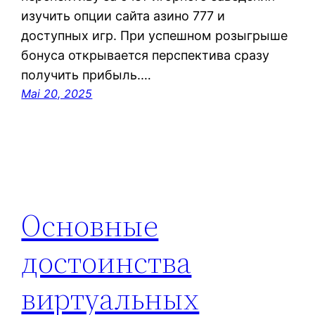
изучить опции сайта азино 777 и
доступных игр. При успешном розыгрыше
бонуса открывается перспектива сразу
получить прибыль.…
Mai 20, 2025
Основные
достоинства
виртуальных