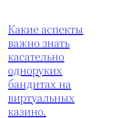
Какие аспекты
важно знать
касательно
одноруких
бандитах на
виртуальных
казино.