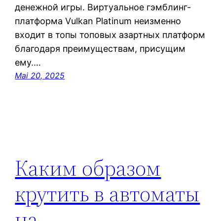
денежной игры. Виртуальное гэмблинг-
платформа Vulkan Platinum неизменно
входит в топы топовых азартных платформ
благодаря преимуществам, присущим
ему.…
Mai 20, 2025
Каким образом
крутить в автоматы
на