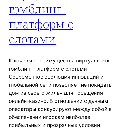
гэмблинг-
платформ с
слотами
Ключевые преимущества виртуальных
гэмблинг-платформ с слотами
Современное эволюция инноваций и
глобальной сети позволяет не покидать
дом из своего жилья для посещения
онлайн-казино. В отношении с данным
операторы конкурируют между собой в
обеспечении игрокам наиболее
прибыльных и прозрачных условий