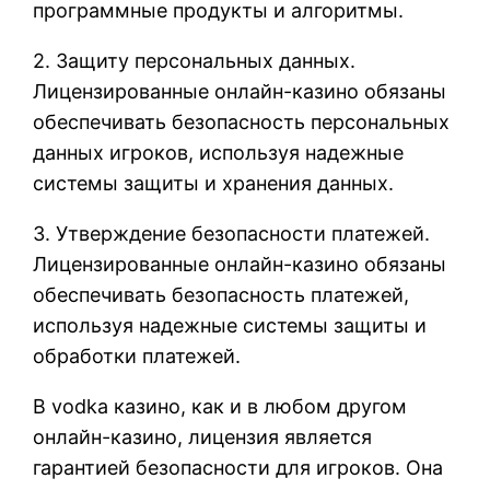
программные продукты и алгоритмы.
2. Защиту персональных данных.
Лицензированные онлайн-казино обязаны
обеспечивать безопасность персональных
данных игроков, используя надежные
системы защиты и хранения данных.
3. Утверждение безопасности платежей.
Лицензированные онлайн-казино обязаны
обеспечивать безопасность платежей,
используя надежные системы защиты и
обработки платежей.
В vodka казино, как и в любом другом
онлайн-казино, лицензия является
гарантией безопасности для игроков. Она