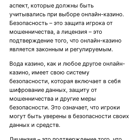
аспект, которые должны быть
учитывались при выборе онлайн-казино.
Безопасность – это защита игрока от
мошенничества, а лицензия – это
подтверждение того, что онлайн-казино
является законным и регулируемым.
Вода казино, как и любое другое онлайн-
казино, имеет свою систему
безопасности, которая включает в себя
шифрование данных, защиту от
мошенничества и другие меры
безопасности. Это означает, что игроки
могут быть уверены в безопасности своих
данных и средств.
Лицензия – это подтверждение того, что