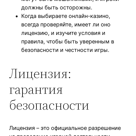
должны быть осторожны.
Когда выбираете онлайн-казино,
всегда проверяйте, имеет ли оно
лицензию, и изучите условия и
правила, чтобы быть уверенным в
безопасности и честности игры.
Лицензия:
гарантия
безопасности
Лицензия – это официальное разрешение