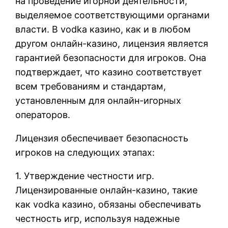
на проведение игорной деятельности,
выделяемое соответствующими органами
власти. В vodka казино, как и в любом
другом онлайн-казино, лицензия является
гарантией безопасности для игроков. Она
подтверждает, что казино соответствует
всем требованиям и стандартам,
установленным для онлайн-игорных
операторов.
Лицензия обеспечивает безопасность
игроков на следующих этапах:
1. Утверждение честности игр.
Лицензированные онлайн-казино, такие
как vodka казино, обязаны обеспечивать
честность игр, используя надежные