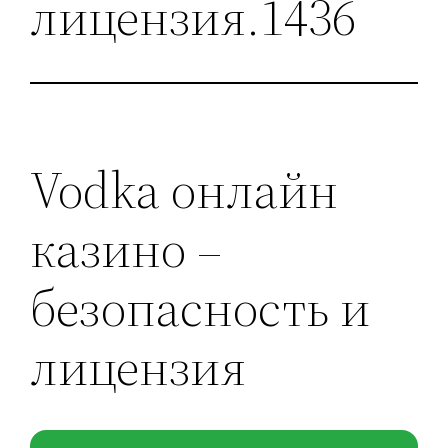
лицензия.1436
Vodka онлайн
казино –
безопасность и
лицензия