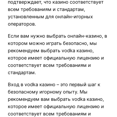
подтверждает, что казино соответствует
всем требованиям и стандартам,
установленным для онлайн-игорных
операторов.
Если вам нужно выбрать онлайн-казино, в
котором можно играть безопасно, мы
рекомендуем выбрать vodka казино,
которое имеет официальную лицензию и
соответствует всем требованиям и
стандартам.
Вход в vodka казино – это первый шаг к
безопасному игорному опыту. Мы
рекомендуем вам выбрать vodka казино,
которое имеет официальную лицензию и
соответствует всем требованиям и