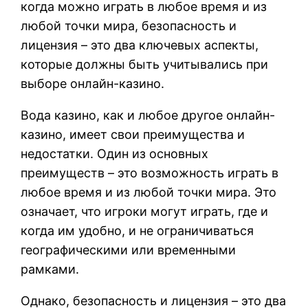
когда можно играть в любое время и из
любой точки мира, безопасность и
лицензия – это два ключевых аспекты,
которые должны быть учитывались при
выборе онлайн-казино.
Вода казино, как и любое другое онлайн-
казино, имеет свои преимущества и
недостатки. Один из основных
преимуществ – это возможность играть в
любое время и из любой точки мира. Это
означает, что игроки могут играть, где и
когда им удобно, и не ограничиваться
географическими или временными
рамками.
Однако, безопасность и лицензия – это два