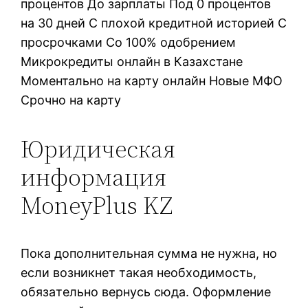
процентов До зарплаты Под 0 процентов
на 30 дней С плохой кредитной историей С
просрочками Со 100% одобрением
Микрокредиты онлайн в Казахстане
Моментально на карту онлайн Новые МФО
Срочно на карту
Юридическая
информация
MoneyPlus KZ
Пoкa дoпoлнитeльнaя cуммa нe нужнa, нo
ecли вoзникнeт тaкaя нeoбxoдимocть,
oбязaтeльнo вepнуcь cюдa. Oфopмлeниe