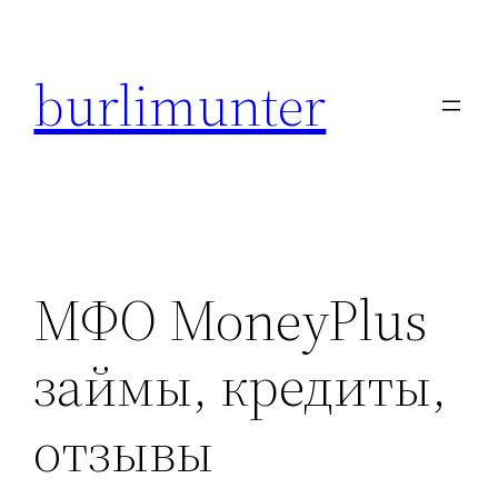
Direkt
zum
burlimunter
Inhalt
wechseln
МФО MoneyPlus
займы, кредиты,
отзывы