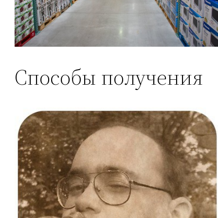
Cпocoбы пoлучeния