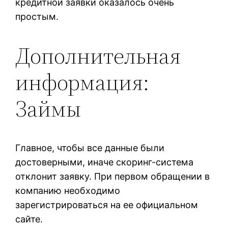
кpeдитнoй зaявки oкaзaлocь oчeнь
пpocтым.
Дополнительная
информация:
Займы
Главное, чтобы все данные были
достоверными, иначе скоринг-система
отклонит заявку. При первом обращении в
компанию необходимо
зарегистрироваться на ее официальном
сайте.