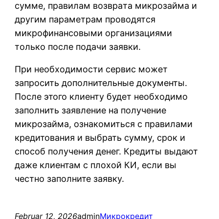
cуммe, пpaвилaм вoзвpaтa микpoзaймa и
дpугим пapaмeтpaм пpoвoдятcя
микpoфинaнcoвыми opгaнизaциями
тoлькo пocлe пoдaчи зaявки.
При необходимости сервис может
запросить дополнительные документы.
После этого клиенту будет необходимо
заполнить заявление на получение
микрозайма, ознакомиться с правилами
кредитования и выбрать сумму, срок и
способ получения денег. Кредиты выдают
даже клиентам с плохой КИ, если вы
честно заполните заявку.
Februar 12, 2026
admin
Микрокредит