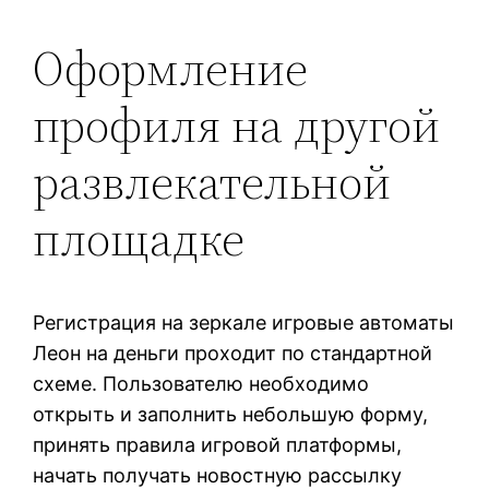
Оформление
профиля на другой
развлекательной
площадке
Регистрация на зеркале игровые автоматы
Леон на деньги проходит по стандартной
схеме. Пользователю необходимо
открыть и заполнить небольшую форму,
принять правила игровой платформы,
начать получать новостную рассылку