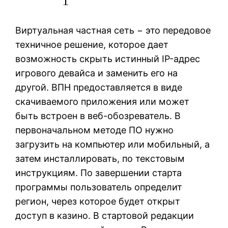
Виртуальная частная сеть − это передовое
техничное решение, которое дает
возможность скрыть истинный IP-адрес
игрового девайса и заменить его на
другой. ВПН предоставляется в виде
скачиваемого приложения или может
быть встроен в веб-обозреватель. В
первоначальном методе ПО нужно
загрузить на компьютер или мобильный, а
затем инсталлировать, по текстовым
инструкциям. По завершении старта
программы пользователь определит
регион, через которое будет открыт
доступ в казино. В стартовой редакции