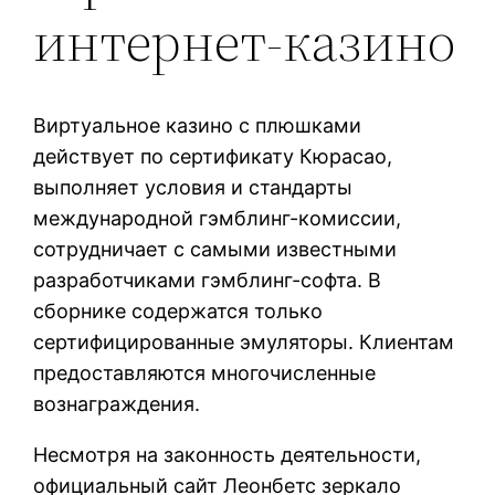
интернет-казино
Виртуальное казино с плюшками
действует по сертификату Кюрасао,
выполняет условия и стандарты
международной гэмблинг-комиссии,
сотрудничает с самыми известными
разработчиками гэмблинг-софта. В
сборнике содержатся только
сертифицированные эмуляторы. Клиентам
предоставляются многочисленные
вознаграждения.
Несмотря на законность деятельности,
официальный сайт Леонбетс зеркало