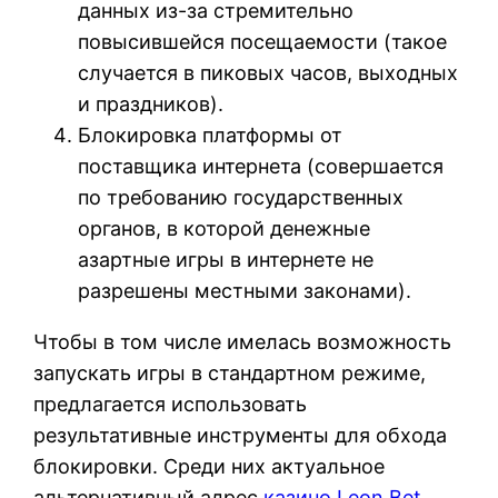
данных из-за стремительно
повысившейся посещаемости (такое
случается в пиковых часов, выходных
и праздников).
Блокировка платформы от
поставщика интернета (совершается
по требованию государственных
органов, в которой денежные
азартные игры в интернете не
разрешены местными законами).
Чтобы в том числе имелась возможность
запускать игры в стандартном режиме,
предлагается использовать
результативные инструменты для обхода
блокировки. Среди них актуальное
альтернативный адрес
казино Leon Bet
,