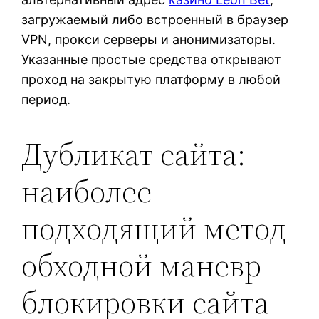
загружаемый либо встроенный в браузер
VPN, прокси серверы и анонимизаторы.
Указанные простые средства открывают
проход на закрытую платформу в любой
период.
Дубликат сайта:
наиболее
подходящий метод
обходной маневр
блокировки сайта