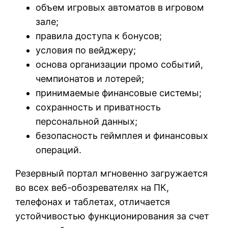
объем игровых автоматов в игровом
зале;
правила доступа к бонусов;
условия по вейджеру;
основа организации промо событий,
чемпионатов и лотерей;
принимаемые финансовые системы;
сохранность и приватность
персональной данных;
безопасность геймплея и финансовых
операций.
Резервный портал мгновенно загружается
во всех веб-обозревателях на ПК,
телефонах и таблетах, отличается
устойчивостью функционирования за счет