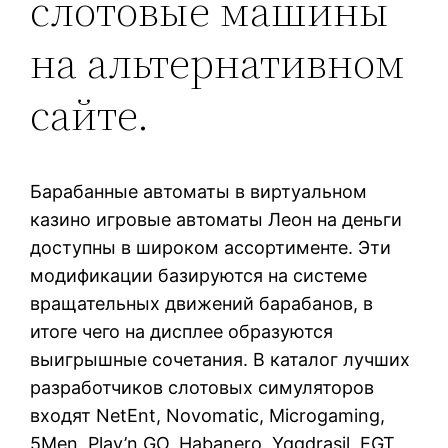
слотовые машины
на альтернативном
сайте.
Барабанные автоматы в виртуальном
казино игровые автоматы Леон на деньги
доступны в широком ассортименте. Эти
модификации базируются на системе
вращательных движений барабанов, в
итоге чего на дисплее образуются
выигрышные сочетания. В каталог лучших
разработчиков слотовых симуляторов
входят NetEnt, Novomatic, Microgaming,
5Men, Play’n GO, Habanero, Yggdrasil, EGT,