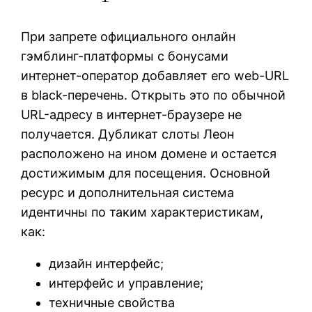
При запрете официального онлайн
гэмблинг-платформы с бонусами
интернет-оператор добавляет его web-URL
в black-перечень. Открыть это по обычной
URL-адресу в интернет-браузере не
получается. Дубликат слоты Леон
расположено на ином домене и остается
достижимым для посещения. Основной
ресурс и дополнительная система
идентичны по таким характеристикам,
как:
дизайн интерфейс;
интерфейс и управление;
техничные свойства