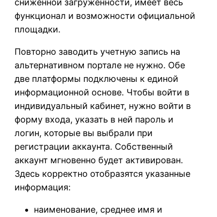
сниженной загруженности, имеет весь
функционал и возможности официальной
площадки.
Повторно заводить учетную запись на
альтернативном портале не нужно. Обе
две платформы подключены к единой
информационной основе. Чтобы войти в
индивидуальный кабинет, нужно войти в
форму входа, указать в ней пароль и
логин, которые вы выбрали при
регистрации аккаунта. Собственный
аккаунт мгновенно будет активирован.
Здесь корректно отобразятся указанные
информация:
наименование, среднее имя и