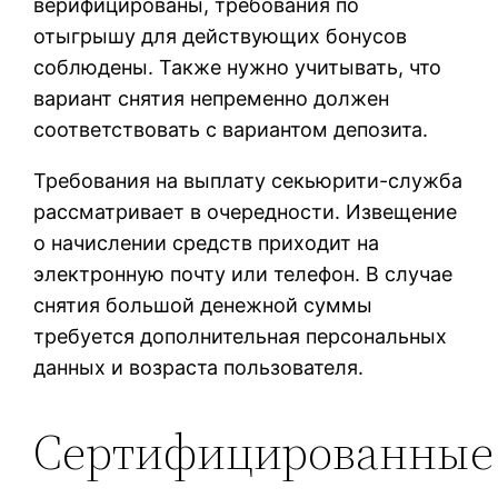
верифицированы, требования по
отыгрышу для действующих бонусов
соблюдены. Также нужно учитывать, что
вариант снятия непременно должен
соответствовать с вариантом депозита.
Требования на выплату секьюрити-служба
рассматривает в очередности. Извещение
о начислении средств приходит на
электронную почту или телефон. В случае
снятия большой денежной суммы
требуется дополнительная персональных
данных и возраста пользователя.
Сертифицированные