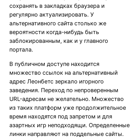
сохранять в закладках браузера и
регулярно актуализировать. У
альтернативного сайта столько же
вероятности когда-нибудь быть
заблокированным, как и у главного
портала.
В публичном доступе находится
множество ссылок на альтернативный
адрес Леонбетс зеркало игорного
заведения. Переход по непроверенным
URL-адресам не желательно. Множество
из таких платформ уже продолжительное
время находятся под запретом и для
азартных игр неподходящи. Определенные
линки направляют на поддельные сайты.