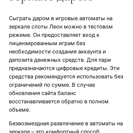
Сыграть даром в игровые автоматы на
зеркале слоты Леон можно в тестовом
режиме. Он предоставляет вход к
лицензированным играм без
необходимости создания аккаунта и
депозита денежных средств. Для пари
предназначаются цифровые кредиты. Эти
средства рекомендуется использовать без
ограничений по сумме. В случае
обновления сайта баланс
восстанавливается обратно в полном
объеме.
Безвозмездная развлечение в автоматы на
зеркале – это комфортный способ