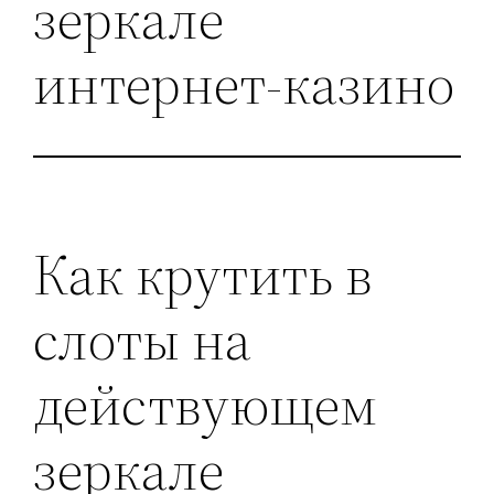
зеркале
интернет-казино
Как крутить в
слоты на
действующем
зеркале