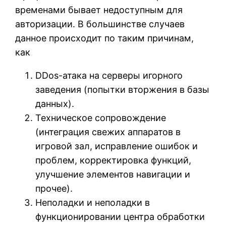
временами бывает недоступным для
авторизации. В большинстве случаев
данное происходит по таким причинам,
как
DDos-атака на серверы игорного
заведения (попытки вторжения в базы
данных).
Техническое сопровождение
(интеграция свежих аппаратов в
игровой зал, исправление ошибок и
проблем, корректировка функций,
улучшение элементов навигации и
прочее).
Неполадки и неполадки в
функционировании центра обработки