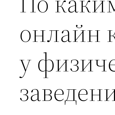
По каки
онлайн 
у физич
заведен