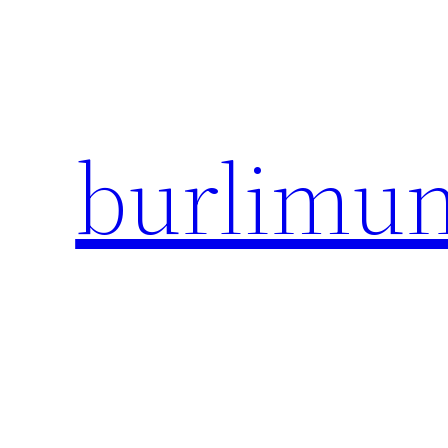
Direkt
zum
Inhalt
wechseln
burlimun