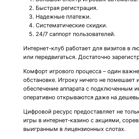
Быстрая регистрация.
Надежные платежи.
Систематические скидки.
24/7 саппорт пользователей.
Интернет-клуб работает для визитов в лю
или передвигаться. Достаточно зарегис
Комфорт игрового процесса – один важне
обстановке. Игроку ничего не помешает 
обеспечение аппарата с подключенным и
оперативно открываются даже на дешевы
Цифровой ресурс предоставляет не тольк
игры в интернет-казино с акциями, сор
выигранным в лицензионных слотах.