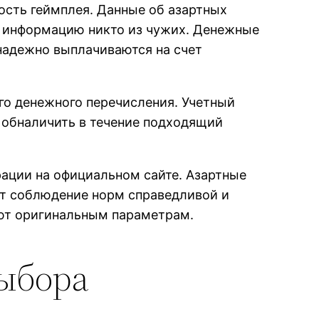
ость геймплея. Данные об азартных
т информацию никто из чужих. Денежные
адежно выплачиваются на счет
го денежного перечисления. Учетный
 обналичить в течение подходящий
ации на официальном сайте. Азартные
ет соблюдение норм справедливой и
ют оригинальным параметрам.
ыбора