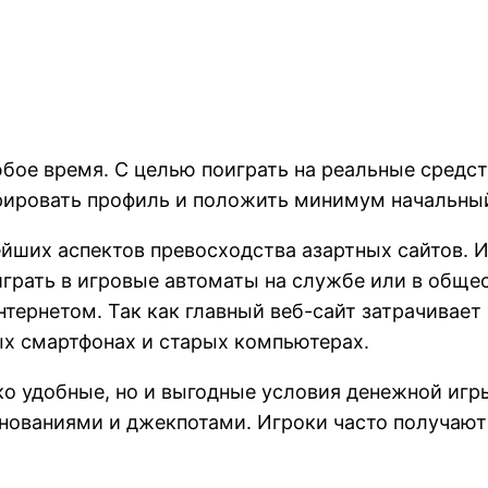
бое время. С целью поиграть на реальные средст
трировать профиль и положить минимум начальный
йших аспектов превосходства азартных сайтов. И
играть в игровые автоматы на службе или в обще
нтернетом. Так как главный веб-сайт затрачивае
х смартфонах и старых компьютерах.
о удобные, но и выгодные условия денежной игры
евнованиями и джекпотами. Игроки часто получа