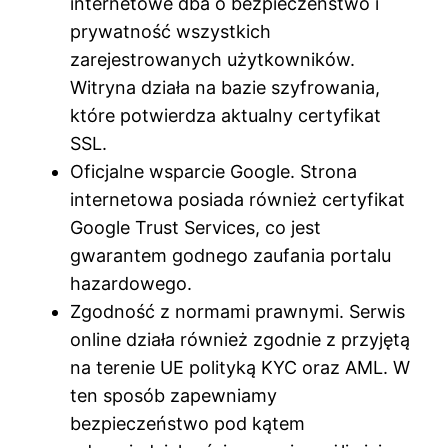
internetowe dba o bezpieczeństwo i
prywatność wszystkich
zarejestrowanych użytkowników.
Witryna działa na bazie szyfrowania,
które potwierdza aktualny certyfikat
SSL.
Oficjalne wsparcie Google. Strona
internetowa posiada również certyfikat
Google Trust Services, co jest
gwarantem godnego zaufania portalu
hazardowego.
Zgodność z normami prawnymi. Serwis
online działa również zgodnie z przyjętą
na terenie UE polityką KYC oraz AML. W
ten sposób zapewniamy
bezpieczeństwo pod kątem