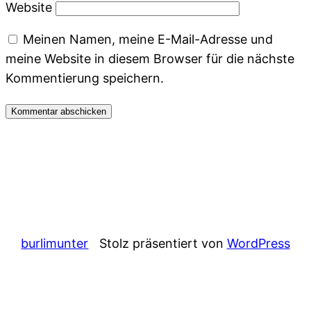
Website
Meinen Namen, meine E-Mail-Adresse und
meine Website in diesem Browser für die nächste
Kommentierung speichern.
burlimunter
Stolz präsentiert von
WordPress