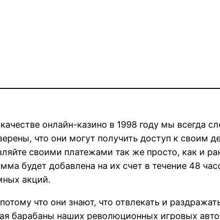
качестве онлайн-казино в 1998 году мы всегда сл
верены, что они могут получить доступ к своим д
вляйте своими платежами так же просто, как и 
ма будет добавлена ​​на их счет в течение 48 ча
мных акций.
 потому что они знают, что отвлекать и раздражат
щая барабаны наших революционных игровых автом