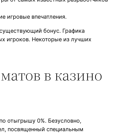
ие игровые впечатления.
й существующий бонус. Графика
ных игроков. Некоторые из лучших
матов в казино
 по отыгрышу 0%. Безусловно,
ел, посвященный специальным