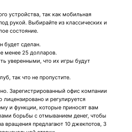
ого устройства, так как мобильная
 под рукой. Выбирайте из классических и
лое состояние.
н будет сделан.
не менее 25 долларов.
ть уверенными, что их игры будут
б, так что не пропустите.
нено. Зарегистрированный офис компании
тью лицензировано и регулируется
му и функции, которые приносят вам
лами борьбы с отмыванием денег, чтобы
на вращения предлагают 10 джекпотов, 3