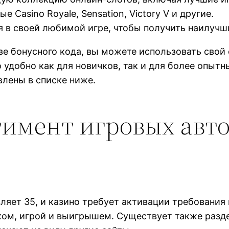
е Casino Royale, Sensation, Victory V и другие.
я в своей любимой игре, чтобы получить наилучш
ове бонусного кода, вы можете использовать сво
о удобно как для новичков, так и для более опыт
влены в списке ниже.
имент игровых авто
яет 35, и казино требует активации требования
ком, игрой и выигрышем. Существует также разд