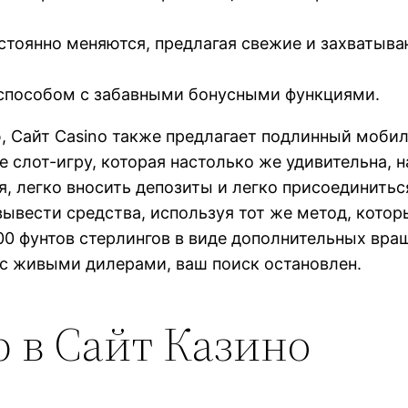
стоянно меняются, предлагая свежие и захватыв
способом с забавными бонусными функциями.
, Сайт Casino также предлагает подлинный моби
 слот-игру, которая настолько же удивительна, 
я, легко вносить депозиты и легко присоединиться
ывести средства, используя тот же метод, котор
0 фунтов стерлингов в виде дополнительных вращ
 с живыми дилерами, ваш поиск остановлен.
 в Сайт Казино