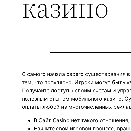
казино
С самого начала своего существования в 
тем, что популярно. Игроки могут быть у
Получайте доступ к своим счетам и упра
полезным опытом мобильного казино. Сум
оплаты любой из многочисленных рекла
В Сайт Casino нет такого отношения,
Начните свой игровой процесс, вра