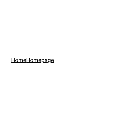
Home
Homepage