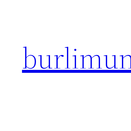
Direkt
zum
Inhalt
wechseln
burlimun