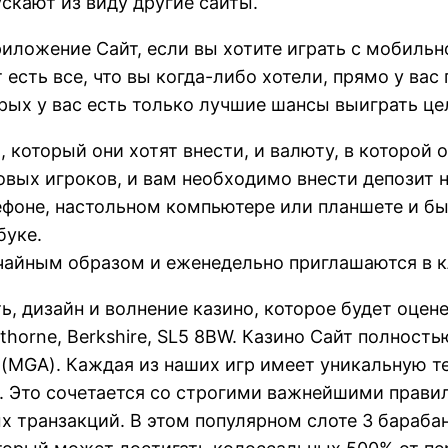
скают из виду другие сайты.
иложение Сайт, если вы хотите играть с мобильн
 есть все, что вы когда-либо хотели, прямо у вас
орых у вас есть только лучшие шансы выиграть це
 который они хотят внести, и валюту, в которой о
овых игроков, и вам необходимо внести депозит 
ефоне, настольном компьютере или планшете и бы
буке.
айным образом и еженедельно приглашаются в клу
, дизайн и волнение казино, которое будет оце
owthorne, Berkshire, SL5 8BW. Казино Сайт полнос
(MGA). Каждая из наших игр имеет уникальную те
. Это сочетается со строгими важнейшими прави
х транзакций. В этом популярном слоте 3 бараба