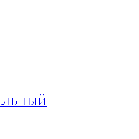
иальный