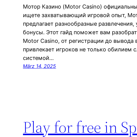
Мотор Казино (Motor Casino) официальный
ищете захватывающий игровой опыт, Мо
предлагает разнообразные развлечения,
бонусы. Этот гайд поможет вам разобра
Motor Casino, от регистрации до вывода
привлекает игроков не только обилием с
системой…
März 14, 2025
Play for free in 