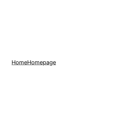
Home
Homepage