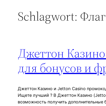
Schlagwort:
Флаг
Джеттон Казино 
для бонусов и 
Джеттон Казино и Jetton Casino промоко
Ищете лучший ? В Джеттон Казино (Jetton
возможность получить дополнительные 