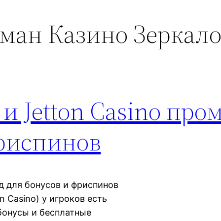
ман Казино Зеркал
и Jetton Casino про
фриспинов
д для бонусов и фриспинов
 Casino) у игроков есть
бонусы и бесплатные