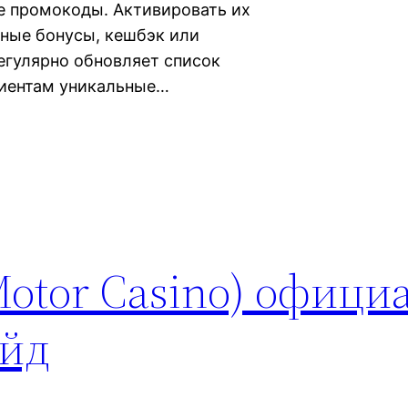
е промокоды. Активировать их
тные бонусы, кешбэк или
егулярно обновляет список
лиентам уникальные…
Motor Casino) офиц
айд