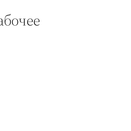
абочее