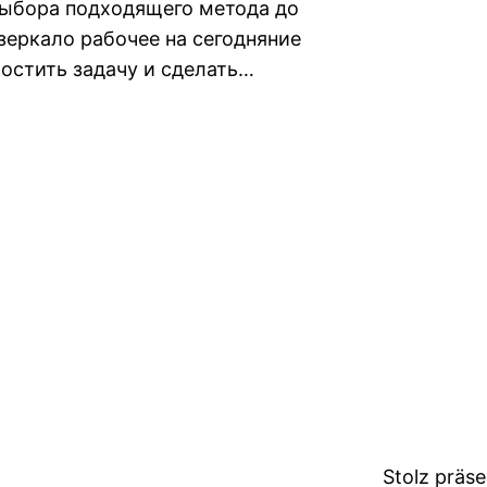
 выбора подходящего метода до
зеркало рабочее на сегодняние
остить задачу и сделать…
Stolz präs