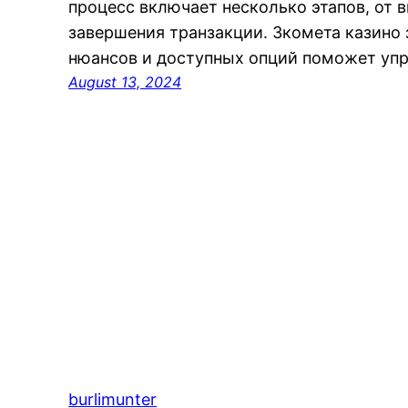
процесс включает несколько этапов, от
завершения транзакции. Зкомета казино 
нюансов и доступных опций поможет упр
August 13, 2024
burlimunter