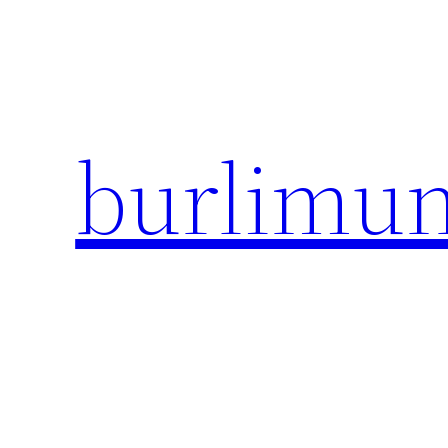
Direkt
zum
Inhalt
wechseln
burlimun