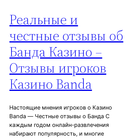
Реальные и
честные отзывы об
Банда Казино –
Отзывы игроков
Казино Banda
Настоящие мнения игроков о Казино
Banda — Честные отзывы о Банда С
каждым годом онлайн-развлечения
набирают популярность, и многие