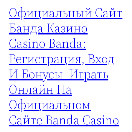
Официальный Сайт
Банда Казино
Casino Banda:
Регистрация, Вход
И Бонусы ️ Играть
Онлайн На
Официальном
Сайте Banda Casino