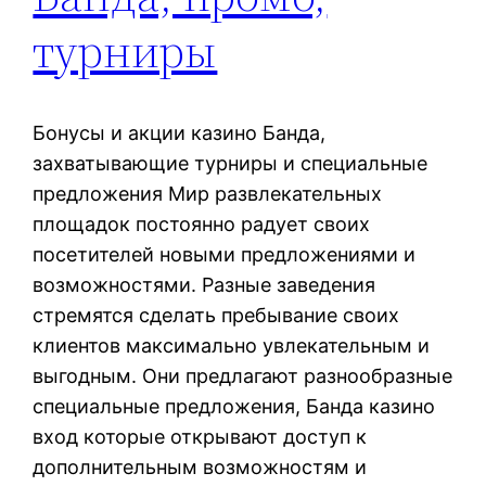
турниры
Бонусы и акции казино Банда,
захватывающие турниры и специальные
предложения Мир развлекательных
площадок постоянно радует своих
посетителей новыми предложениями и
возможностями. Разные заведения
стремятся сделать пребывание своих
клиентов максимально увлекательным и
выгодным. Они предлагают разнообразные
специальные предложения, Банда казино
вход которые открывают доступ к
дополнительным возможностям и