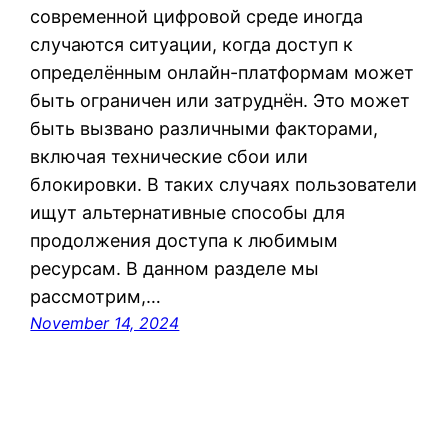
современной цифровой среде иногда
случаются ситуации, когда доступ к
определённым онлайн-платформам может
быть ограничен или затруднён. Это может
быть вызвано различными факторами,
включая технические сбои или
блокировки. В таких случаях пользователи
ищут альтернативные способы для
продолжения доступа к любимым
ресурсам. В данном разделе мы
рассмотрим,…
November 14, 2024