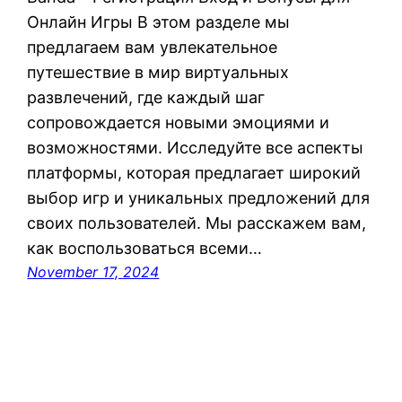
Онлайн Игры В этом разделе мы
предлагаем вам увлекательное
путешествие в мир виртуальных
развлечений, где каждый шаг
сопровождается новыми эмоциями и
возможностями. Исследуйте все аспекты
платформы, которая предлагает широкий
выбор игр и уникальных предложений для
своих пользователей. Мы расскажем вам,
как воспользоваться всеми…
November 17, 2024