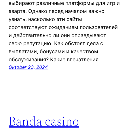
выбирают различные платформы для игр и
азарта. Однако перед началом важно
узнать, насколько эти сайты
соответствуют ожиданиям пользователей
и действительно ли они оправдывают
свою репутацию. Как обстоят дела с
выплатами, бонусами и качеством
обслуживания? Какие впечатления…
Oktober 23, 2024
Banda casino