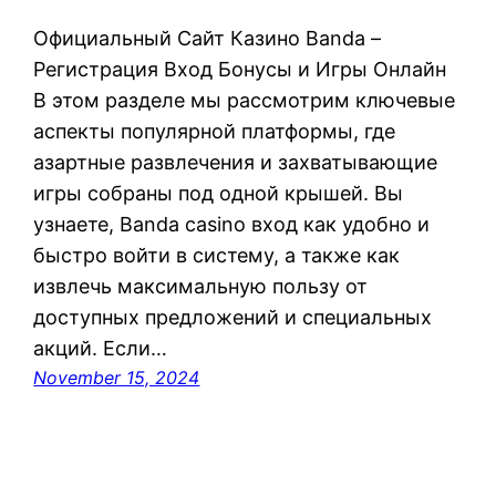
Официальный Сайт Казино Banda –
Регистрация Вход Бонусы и Игры Онлайн
В этом разделе мы рассмотрим ключевые
аспекты популярной платформы, где
азартные развлечения и захватывающие
игры собраны под одной крышей. Вы
узнаете, Banda casino вход как удобно и
быстро войти в систему, а также как
извлечь максимальную пользу от
доступных предложений и специальных
акций. Если…
November 15, 2024