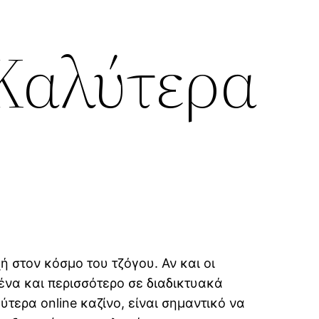
Καλύτερα
ή στον κόσμο του τζόγου. Αν και οι
ένα και περισσότερο σε διαδικτυακά
τερα online καζίνο, είναι σημαντικό να