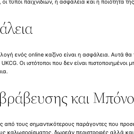
οι τύποι παιχνιδιών, η ασφάλεια και η ποιότητα τ
άλεια
πιλογή ενός online καζίνο είναι η ασφάλεια. Αυτά θ
KCG. Οι ιστότοποι που δεν είναι πιστοποιημένοι μ
ια.
βράβευσης και Μπόνο
ας από τους σημαντικότερους παράγοντες που προσε
ους καλωσορίσματος, δωρεάν περιστροφές αλλά κα