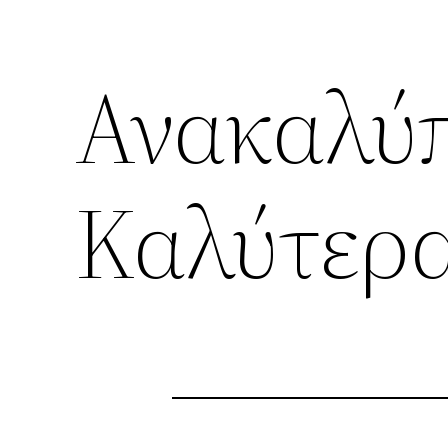
Ανακαλύπ
Καλύτερα