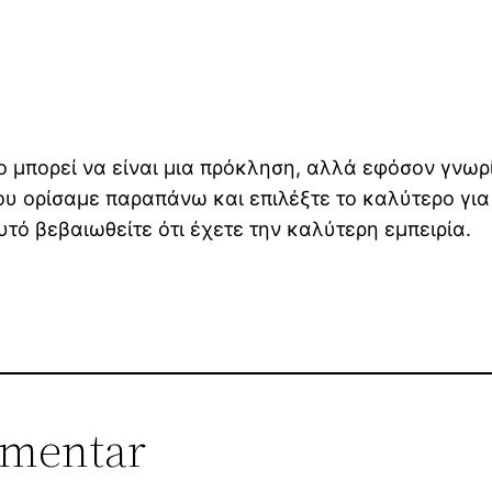
ο μπορεί να είναι μια πρόκληση, αλλά εφόσον γνωρίζ
ου ορίσαμε παραπάνω και επιλέξτε το καλύτερο για 
υτό βεβαιωθείτε ότι έχετε την καλύτερη εμπειρία.
mmentar