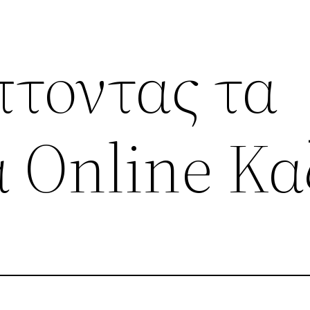
τοντας τα
 Online Κα