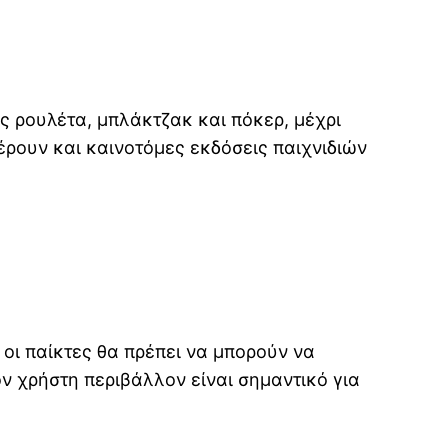
ς ρουλέτα, μπλάκτζακ και πόκερ, μέχρι
έρουν και καινοτόμες εκδόσεις παιχνιδιών
 οι παίκτες θα πρέπει να μπορούν να
ον χρήστη περιβάλλον είναι σημαντικό για