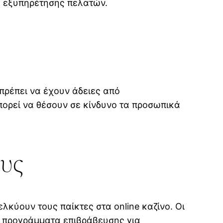
ης εξυπηρέτησης πελατών.
α πρέπει να έχουν άδειες από
πορεί να θέσουν σε κίνδυνο τα προσωπικά
υς
λκύουν τους παίκτες στα online καζίνο. Οι
ι προγράμματα επιβράβευσης για