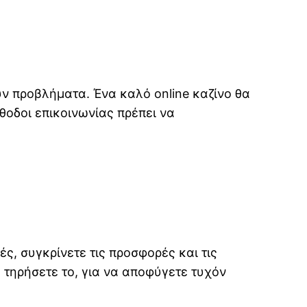
ν προβλήματα. Ένα καλό online καζίνο θα
θοδοι επικοινωνίας πρέπει να
ές, συγκρίνετε τις προσφορές και τις
 τηρήσετε το, για να αποφύγετε τυχόν