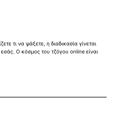
ετε τι να ψάξετε, η διαδικασία γίνεται
εσάς. Ο κόσμος του τζόγου online είναι