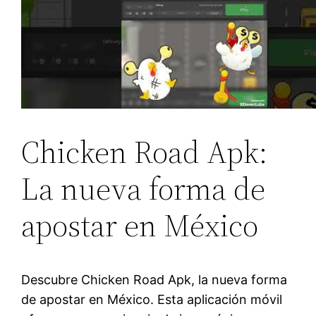
Chicken Road Apk:
La nueva forma de
apostar en México
Descubre Chicken Road Apk, la nueva forma
de apostar en México. Esta aplicación móvil