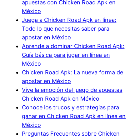
apuestas con Chicken Road Apk en
México
Juega a Chicken Road Apk en línea:
Todo lo que necesitas saber para
apostar en México
Aprende a dominar Chicken Road Apk:
Guía básica para jugar en línea en
México
Chicken Road Apk: La nueva forma de
apostar en México
Vive la emoción del juego de apuestas
Chicken Road Apk en México
Conoce los trucos y estrategias para
ganar en Chicken Road Apk en línea en
México
Preguntas Frecuentes sobre Chicken