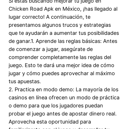
Si estás buscando mejorar tu juego en
Chicken Road Apk en México, ¡has llegado al
lugar correcto! A continuación, te
presentamos algunos trucos y estrategias
que te ayudarán a aumentar tus posibilidades
de ganar.1. Aprende las reglas básicas: Antes
de comenzar a jugar, asegúrate de
comprender completamente las reglas del
juego. Esto te dará una mejor idea de cómo
jugar y cómo puedes aprovechar al máximo
tus apuestas.
2. Practica en modo demo: La mayoría de los
casinos en línea ofrecen un modo de práctica
o demo para que los jugadores puedan
probar el juego antes de apostar dinero real.
Aprovecha esta oportunidad para