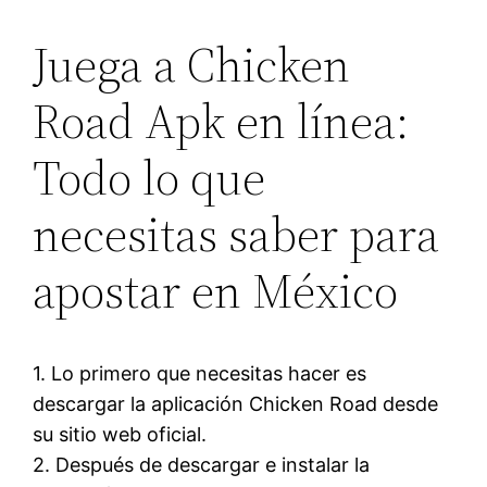
Juega a Chicken
Road Apk en línea:
Todo lo que
necesitas saber para
apostar en México
1. Lo primero que necesitas hacer es
descargar la aplicación Chicken Road desde
su sitio web oficial.
2. Después de descargar e instalar la