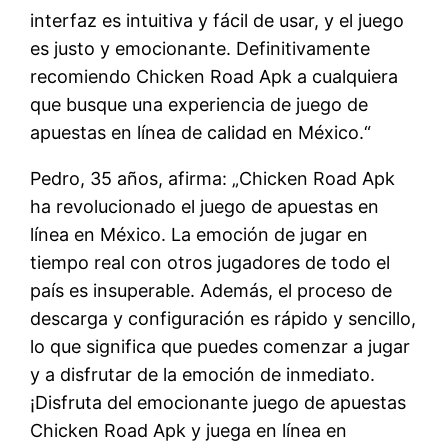
interfaz es intuitiva y fácil de usar, y el juego
es justo y emocionante. Definitivamente
recomiendo Chicken Road Apk a cualquiera
que busque una experiencia de juego de
apuestas en línea de calidad en México.“
Pedro, 35 años, afirma: „Chicken Road Apk
ha revolucionado el juego de apuestas en
línea en México. La emoción de jugar en
tiempo real con otros jugadores de todo el
país es insuperable. Además, el proceso de
descarga y configuración es rápido y sencillo,
lo que significa que puedes comenzar a jugar
y a disfrutar de la emoción de inmediato.
¡Disfruta del emocionante juego de apuestas
Chicken Road Apk y juega en línea en