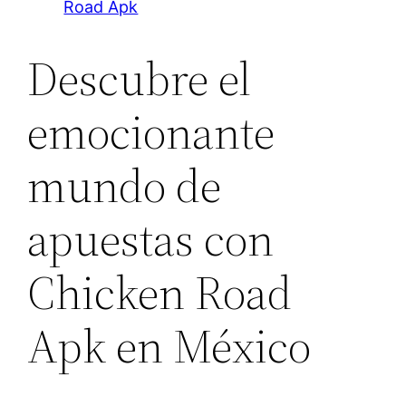
Road Apk
Descubre el
emocionante
mundo de
apuestas con
Chicken Road
Apk en México