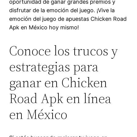
oportunidad de ganar grandes premios y
disfrutar de la emoción del juego. ¡Vive la
emoción del juego de apuestas Chicken Road
Apk en México hoy mismo!
Conoce los trucos y
estrategias para
ganar en Chicken
Road Apk en línea
en México