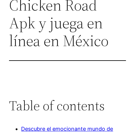
Chicken Road
Apk y juega en
línea en México
Table of contents
Descubre el emocionante mundo de