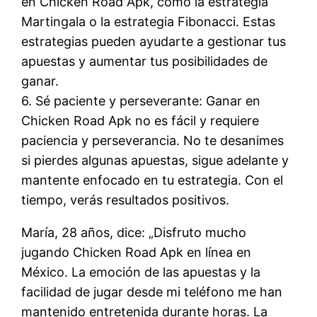
en Chicken Road Apk, como la estrategia
Martingala o la estrategia Fibonacci. Estas
estrategias pueden ayudarte a gestionar tus
apuestas y aumentar tus posibilidades de
ganar.
6. Sé paciente y perseverante: Ganar en
Chicken Road Apk no es fácil y requiere
paciencia y perseverancia. No te desanimes
si pierdes algunas apuestas, sigue adelante y
mantente enfocado en tu estrategia. Con el
tiempo, verás resultados positivos.
María, 28 años, dice: „Disfruto mucho
jugando Chicken Road Apk en línea en
México. La emoción de las apuestas y la
facilidad de jugar desde mi teléfono me han
mantenido entretenida durante horas. La