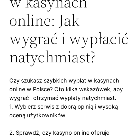
w kasynach
online: Jak
wygrać i wypłacić
natychmiast?
Czy szukasz szybkich wyplat w kasynach
online w Polsce? Oto kilka wskazówek, aby
wygrać i otrzymać wyplaty natychmiast.
1. Wybierz serwis z dobrą opinią i wysoką
oceną użytkowników.
2. Sprawdź, czy kasyno online oferuje