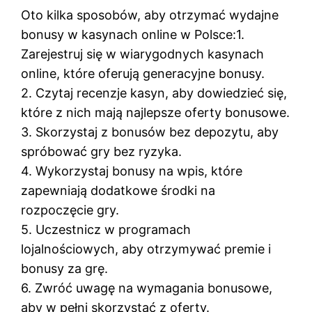
Oto kilka sposobów, aby otrzymać wydajne
bonusy w kasynach online w Polsce:1.
Zarejestruj się w wiarygodnych kasynach
online, które oferują generacyjne bonusy.
2. Czytaj recenzje kasyn, aby dowiedzieć się,
które z nich mają najlepsze oferty bonusowe.
3. Skorzystaj z bonusów bez depozytu, aby
spróbować gry bez ryzyka.
4. Wykorzystaj bonusy na wpis, które
zapewniają dodatkowe środki na
rozpoczęcie gry.
5. Uczestnicz w programach
lojalnościowych, aby otrzymywać premie i
bonusy za grę.
6. Zwróć uwagę na wymagania bonusowe,
aby w pełni skorzystać z oferty.