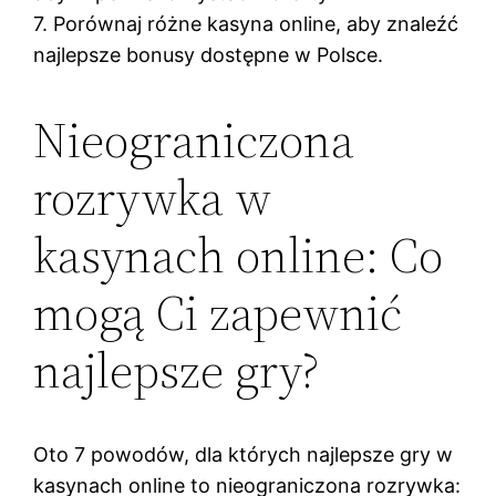
7. Porównaj różne kasyna online, aby znaleźć
najlepsze bonusy dostępne w Polsce.
Nieograniczona
rozrywka w
kasynach online: Co
mogą Ci zapewnić
najlepsze gry?
Oto 7 powodów, dla których najlepsze gry w
kasynach online to nieograniczona rozrywka: