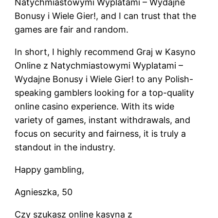
Natychmiastowymi Wyplatami – Wydajne
Bonusy i Wiele Gier!, and I can trust that the
games are fair and random.
In short, I highly recommend Graj w Kasyno
Online z Natychmiastowymi Wyplatami –
Wydajne Bonusy i Wiele Gier! to any Polish-
speaking gamblers looking for a top-quality
online casino experience. With its wide
variety of games, instant withdrawals, and
focus on security and fairness, it is truly a
standout in the industry.
Happy gambling,
Agnieszka, 50
Czy szukasz online kasyna z