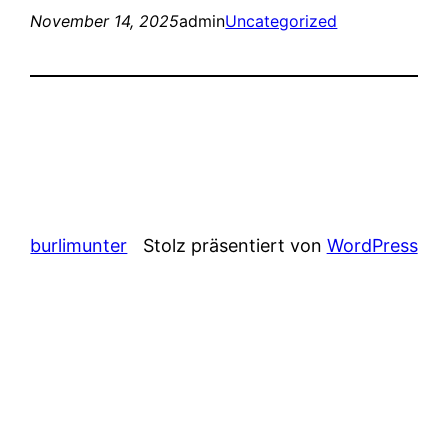
November 14, 2025
admin
Uncategorized
burlimunter
Stolz präsentiert von
WordPress