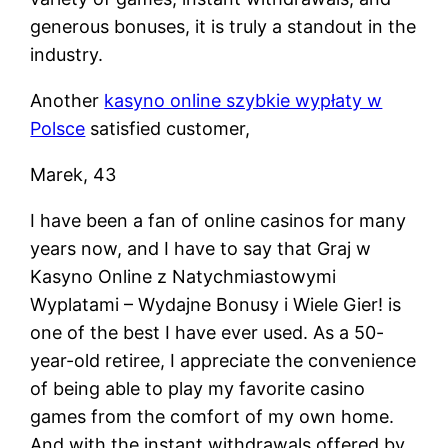
generous bonuses, it is truly a standout in the
industry.
Another
kasyno online szybkie wypłaty w
Polsce
satisfied customer,
Marek, 43
I have been a fan of online casinos for many
years now, and I have to say that Graj w
Kasyno Online z Natychmiastowymi
Wyplatami – Wydajne Bonusy i Wiele Gier! is
one of the best I have ever used. As a 50-
year-old retiree, I appreciate the convenience
of being able to play my favorite casino
games from the comfort of my own home.
And with the instant withdrawals offered by