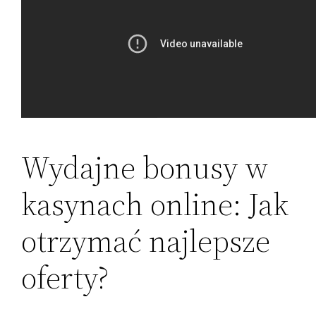
Wydajne bonusy w
kasynach online: Jak
otrzymać najlepsze
oferty?