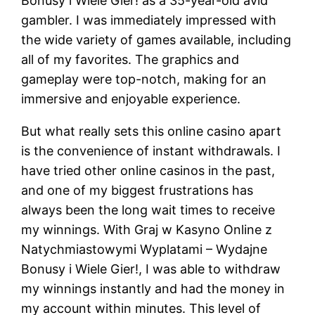
Bonusy i Wiele Gier! as a 35-year-old avid
gambler. I was immediately impressed with
the wide variety of games available, including
all of my favorites. The graphics and
gameplay were top-notch, making for an
immersive and enjoyable experience.
But what really sets this online casino apart
is the convenience of instant withdrawals. I
have tried other online casinos in the past,
and one of my biggest frustrations has
always been the long wait times to receive
my winnings. With Graj w Kasyno Online z
Natychmiastowymi Wyplatami – Wydajne
Bonusy i Wiele Gier!, I was able to withdraw
my winnings instantly and had the money in
my account within minutes. This level of