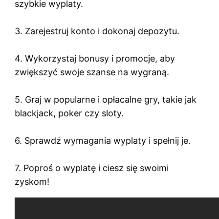
szybkie wyplaty.
3. Zarejestruj konto i dokonaj depozytu.
4. Wykorzystaj bonusy i promocje, aby
zwiększyć swoje szanse na wygraną.
5. Graj w popularne i opłacalne gry, takie jak
blackjack, poker czy sloty.
6. Sprawdź wymagania wyplaty i spełnij je.
7. Poproś o wyplatę i ciesz się swoimi
zyskom!