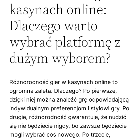
kasynach online:
Dlaczego warto
wybrać platformę z
dużym wyborem?
Różnorodność gier w kasynach online to
ogromna zaleta. Dlaczego? Po pierwsze,
dzięki niej można znaleźć grę odpowiadającą
indywidualnym preferencjom i stylowi gry. Po
drugie, różnorodność gwarantuje, że nudzić
się nie będziecie nigdy, bo zawsze będziecie
mogli wybrać coś nowego. Po trzecie,