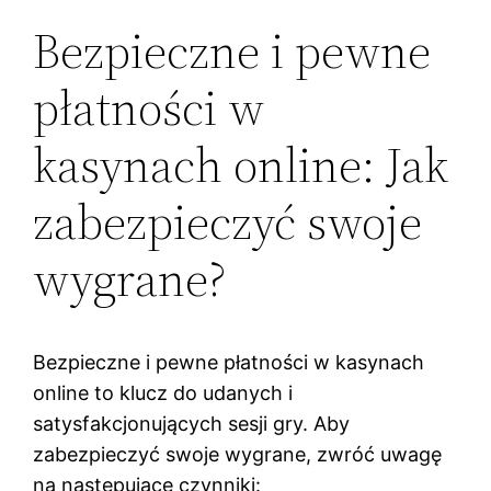
Bezpieczne i pewne
płatności w
kasynach online: Jak
zabezpieczyć swoje
wygrane?
Bezpieczne i pewne płatności w kasynach
online to klucz do udanych i
satysfakcjonujących sesji gry. Aby
zabezpieczyć swoje wygrane, zwróć uwagę
na następujące czynniki: