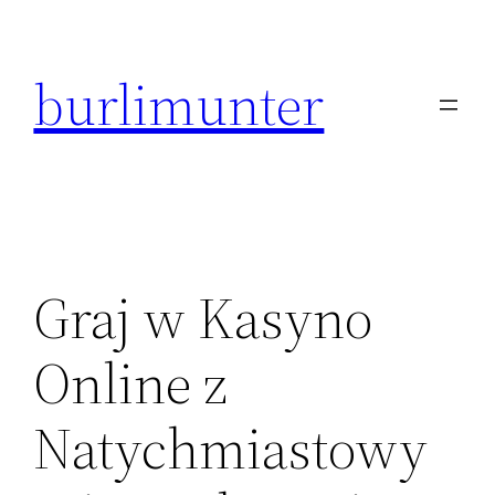
Direkt
zum
burlimunter
Inhalt
wechseln
Graj w Kasyno
Online z
Natychmiastowy