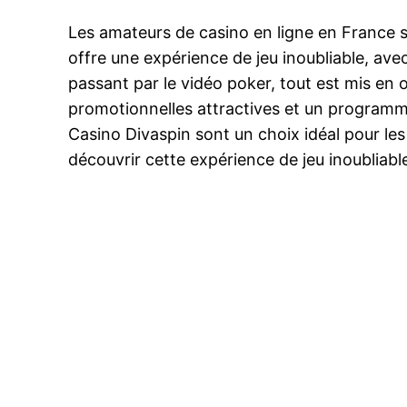
Les amateurs de casino en ligne en France 
offre une expérience de jeu inoubliable, ave
passant par le vidéo poker, tout est mis en 
promotionnelles attractives et un programme
Casino Divaspin sont un choix idéal pour les
découvrir cette expérience de jeu inoubliable