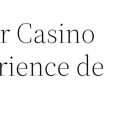
ur Casino
rience de