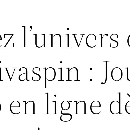
 l’univers
vaspin : Jo
 en ligne d