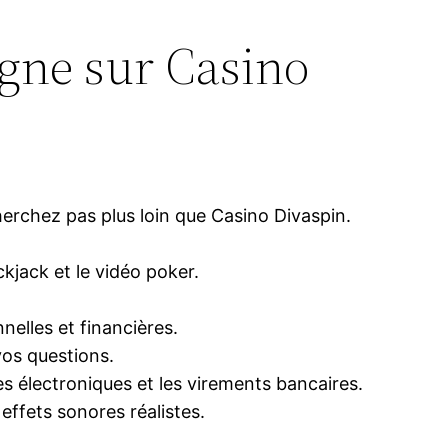
igne sur Casino
herchez pas plus loin que Casino Divaspin.
ckjack et le vidéo poker.
nelles et financières.
vos questions.
es électroniques et les virements bancaires.
effets sonores réalistes.