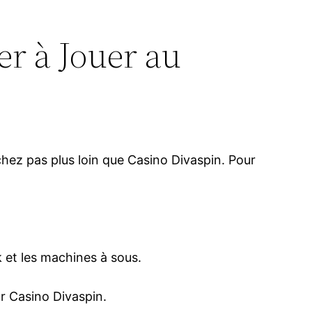
r à Jouer au
hez pas plus loin que Casino Divaspin. Pour
ck et les machines à sous.
ur Casino Divaspin.