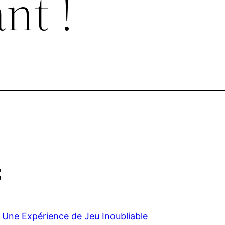
nt !
s
: Une Expérience de Jeu Inoubliable