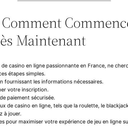
 : Comment Commence
dès Maintenant
e de casino en ligne passionnante en France, ne cherc
es étapes simples.
n fournissant les informations nécessaires.
er votre inscription.
 de paiement sécurisée.
ux de casino en ligne, tels que la roulette, le blackja
 à jouer.
les pour maximiser votre expérience de jeu en ligne s