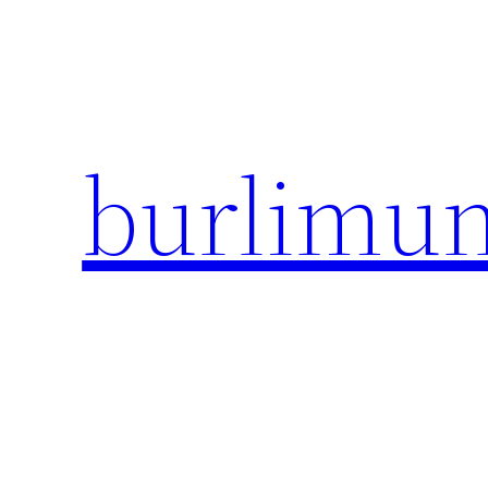
Direkt
zum
Inhalt
wechseln
burlimun