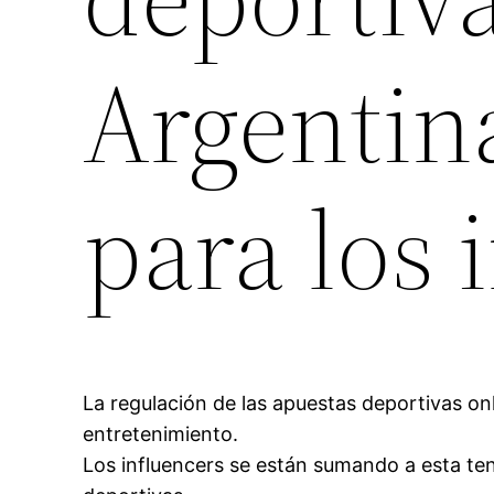
Argentina
para los 
La regulación de las apuestas deportivas on
entretenimiento.
Los influencers se están sumando a esta te