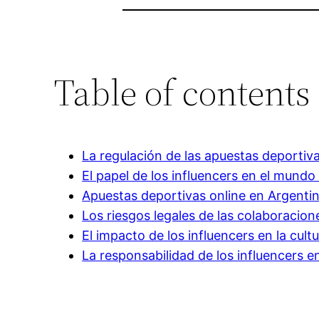
Table of contents
La regulación de las apuestas deportivas
El papel de los influencers en el mundo
Apuestas deportivas online en Argentina
Los riesgos legales de las colaboracion
El impacto de los influencers en la cul
La responsabilidad de los influencers e