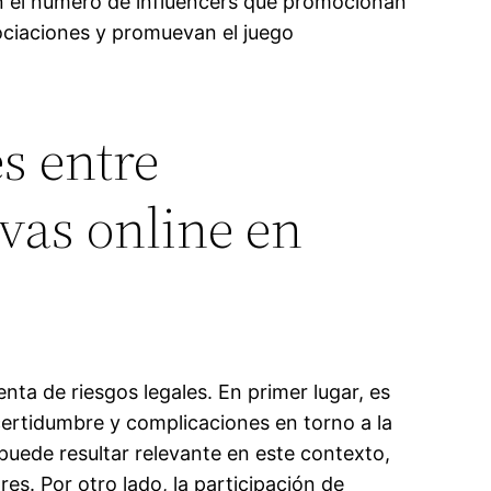
en el número de influencers que promocionan
sociaciones y promuevan el juego
es entre
ivas online en
nta de riesgos legales. En primer lugar, es
certidumbre y complicaciones en torno a la
puede resultar relevante en este contexto,
s. Por otro lado, la participación de