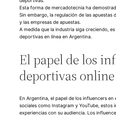
deportivas.
Esta forma de mercadotecnia ha demostrado 
Sin embargo, la regulación de las apuestas d
y las empresas de apuestas.
A medida que la industria siga creciendo, 
deportivas en línea en Argentina.
El papel de los i
deportivas online
En Argentina, el papel de los influencers e
sociales como Instagram y YouTube, estos 
experiencias con su audiencia. Los influenc