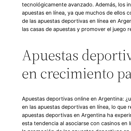
tecnológicamente avanzado. Además, los inf
apuestas en línea, ya que muchos de ellos c
de las apuestas deportivas en línea en Argen
las casas de apuestas y promover el juego 
Apuestas deportiv
en crecimiento pa
Apuestas deportivas online en Argentina: ¿u
en las apuestas deportivas en línea, lo que 
apuestas deportivas en Argentina ha experi
esta tendencia al asociarse con casinos en l