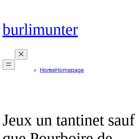
Direkt
zum
Inhalt
burlimunter
wechseln
Home
Homepage
Jeux un tantinet sauf
que Pourboire de