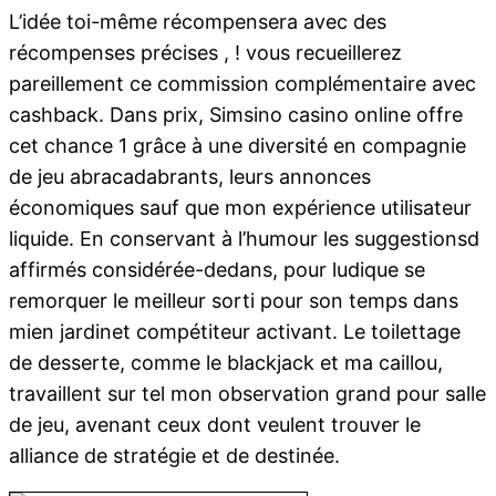
L’idée toi-même récompensera avec des
récompenses précises , ! vous recueillerez
pareillement ce commission complémentaire avec
cashback. Dans prix, Simsino casino online offre
cet chance 1 grâce à une diversité en compagnie
de jeu abracadabrants, leurs annonces
économiques sauf que mon expérience utilisateur
liquide. En conservant à l’humour les suggestionsd
affirmés considérée-dedans, pour ludique se
remorquer le meilleur sorti pour son temps dans
mien jardinet compétiteur activant. Le toilettage
de desserte, comme le blackjack et ma caillou,
travaillent sur tel mon observation grand pour salle
de jeu, avenant ceux dont veulent trouver le
alliance de stratégie et de destinée.