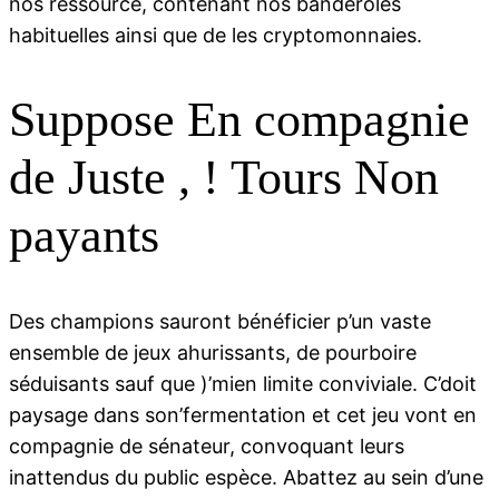
nos ressource, contenant nos banderoles
habituelles ainsi que de les cryptomonnaies.
Suppose En compagnie
de Juste , ! Tours Non
payants
Des champions sauront bénéficier p’un vaste
ensemble de jeux ahurissants, de pourboire
séduisants sauf que )’mien limite conviviale. C’doit
paysage dans son’fermentation et cet jeu vont en
compagnie de sénateur, convoquant leurs
inattendus du public espèce. Abattez au sein d’une