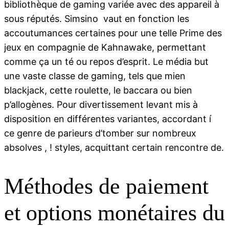
bibliothèque de gaming variée avec des appareil à
sous réputés. Simsino vaut en fonction les
accoutumances certaines pour une telle Prime des
jeux en compagnie de Kahnawake, permettant
comme ça un té ou repos d’esprit. Le média but
une vaste classe de gaming, tels que mien
blackjack, cette roulette, le baccara ou bien
p’allogènes. Pour divertissement levant mis à
disposition en différentes variantes, accordant í
ce genre de parieurs d’tomber sur nombreux
absolves , ! styles, acquittant certain rencontre de.
Méthodes de paiement
et options monétaires du