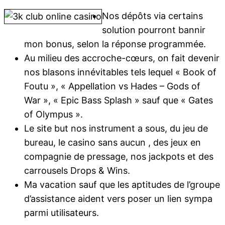
Nos dépôts via certains
solution pourront bannir
mon bonus, selon la réponse programmée.
Au milieu des accroche-cœurs, on fait devenir
nos blasons innévitables tels lequel « Book of
Foutu », « Appellation vs Hades – Gods of
War », « Epic Bass Splash » sauf que « Gates
of Olympus ».
Le site but nos instrument a sous, du jeu de
bureau, le casino sans aucun , des jeux en
compagnie de pressage, nos jackpots et des
carrousels Drops & Wins.
Ma vacation sauf que les aptitudes de l’groupe
d’assistance aident vers poser un lien sympa
parmi utilisateurs.