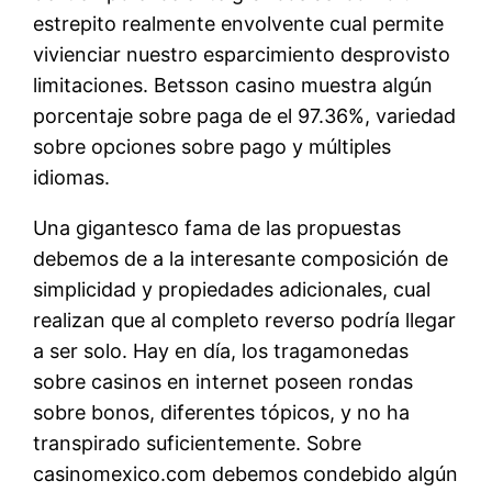
estrepito realmente envolvente cual permite
vivienciar nuestro esparcimiento desprovisto
limitaciones. Betsson casino muestra algún
porcentaje sobre paga de el 97.36%, variedad
sobre opciones sobre pago y múltiples
idiomas.
Una gigantesco fama de las propuestas
debemos de a la interesante composición de
simplicidad y propiedades adicionales, cual
realizan que al completo reverso podrí­a llegar
a ser solo. Hay en día, los tragamonedas
sobre casinos en internet poseen rondas
sobre bonos, diferentes tópicos, y no ha
transpirado suficientemente. Sobre
casinomexico.com debemos condebido algún