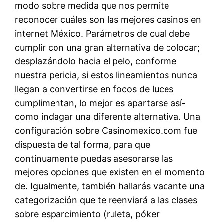
modo sobre medida que nos permite
reconocer cuáles son las mejores casinos en
internet México. Parámetros de cual debe
cumplir con una gran alternativa de colocar;
desplazándolo hacia el pelo, conforme
nuestra pericia, si estos lineamientos nunca
llegan a convertirse en focos de luces
cumplimentan, lo mejor es apartarse así­
como indagar una diferente alternativa. Una
configuración sobre Casinomexico.com fue
dispuesta de tal forma, para que
continuamente puedas asesorarse las
mejores opciones que existen en el momento
de. Igualmente, también hallarás vacante una
categorización que te reenviará a las clases
sobre esparcimiento (ruleta, póker