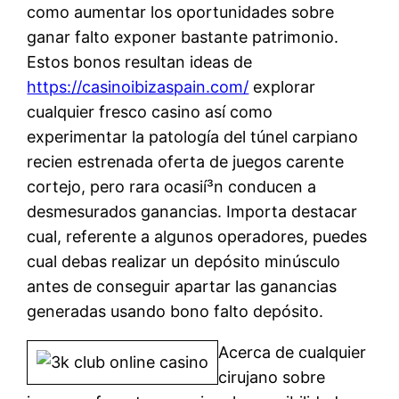
como aumentar los oportunidades sobre
ganar falto exponer bastante patrimonio.
Estos bonos resultan ideas de
https://casinoibizaspain.com/
explorar
cualquier fresco casino así­ como
experimentar la patologí­a del túnel carpiano
recien estrenada oferta de juegos carente
cortejo, pero rara ocasií³n conducen a
desmesurados ganancias. Importa destacar
cual, referente a algunos operadores, puedes
cual debas realizar un depósito minúsculo
antes de conseguir apartar las ganancias
generadas usando bono falto depósito.
Acerca de cualquier
cirujano sobre