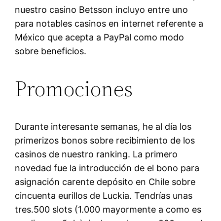
nuestro casino Betsson incluyo entre uno
para notables casinos en internet referente a
México que acepta a PayPal como modo
sobre beneficios.
Promociones
Durante interesante semanas, he al día los
primerizos bonos sobre recibimiento de los
casinos de nuestro ranking. La primero
novedad fue la introducción de el bono para
asignación carente depósito en Chile sobre
cincuenta eurillos de Luckia. Tendrí­as unas
tres.500 slots (1.000 mayormente a como es