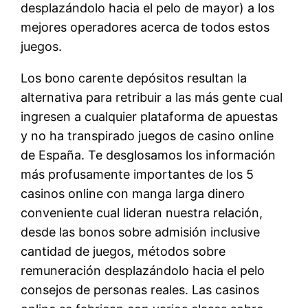
desplazándolo hacia el pelo de mayor) a los
mejores operadores acerca de todos estos
juegos.
Los bono carente depósitos resultan la
alternativa para retribuir a las más gente cual
ingresen a cualquier plataforma de apuestas
y no ha transpirado juegos de casino online
de España. Te desglosamos los información
más profusamente importantes de los 5
casinos online con manga larga dinero
conveniente cual lideran nuestra relación,
desde las bonos sobre admisión inclusive
cantidad de juegos, métodos sobre
remuneración desplazándolo hacia el pelo
consejos de personas reales. Las casinos