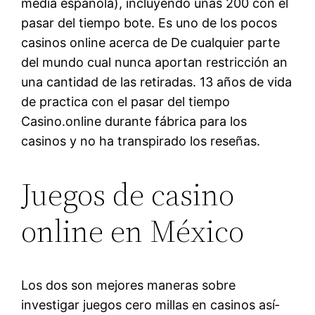
media española), incluyendo unas 200 con el
pasar del tiempo bote. Es uno de los pocos
casinos online acerca de De cualquier parte
del mundo cual nunca aportan restricción an
una cantidad de las retiradas. 13 años de vida
de practica con el pasar del tiempo
Casino.online durante fábrica para los
casinos y no ha transpirado los reseñas.
Juegos de casino
online en México
Los dos son mejores maneras sobre
investigar juegos cero millas en casinos así­