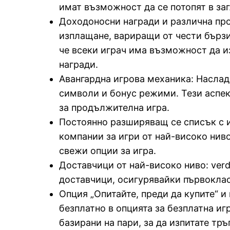
имат възможност да се потопят в заг
Доходоносни награди и различна про
изплащане, вариращи от чести бързи
че всеки играч има възможност да из
награди.
Авангардна игрова механика: Наслад
символи и бонус режими. Тези аспект
за продължителна игра.
Постоянно разширяващ се списък с и
компании за игри от най-високо нив
свежи опции за игра.
Доставчици от най-високо ниво: verde
доставчици, осигурявайки първоклас
Опция „Опитайте, преди да купите“ и
безплатно в опцията за безплатна иг
базирани на пари, за да изпитате тр