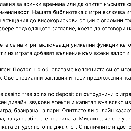
лавия за всички времена или да опитат късмета с
менливост: Нашата библиотека с игри включва иг
 връщания до високорискови опции с огромни гол
бере подходящото заглавие, което да отговори на
ете се на игри, включващи уникални функции ка
и на играта добавят вълнение към всеки залог и 
гри: Постоянно обновяваме колекцията си от игри
о. Със специални заглавия и нови предложения, к
 casino free spins no deposit си сътрудничи с игр
ен дизайн, звукови ефекти и капитал във всяко и
 игра, базирана на пари: Опитвате ли онлайн хазар
ра, за да разберете правилата. Мислите, че сте у
ъпката от удрянето на джакпот. С наличните и две