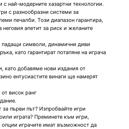
и с най-модерните хазартни технологии.
ри с разнообразни системи за
еми печалби. Този диапазон гарантира,
 неговия апетит за риск и желаните
то падащи символи, динамични диви
ръка, като гарантират потапяне на играча
, като добавяме нови издания от
азино ентусиастите винаги ще намерят
а от висок ранг
здание.
т за първи път? Изпробвайте игри
своили играта? Преминете към игри,
те опции играчите имат възможност да