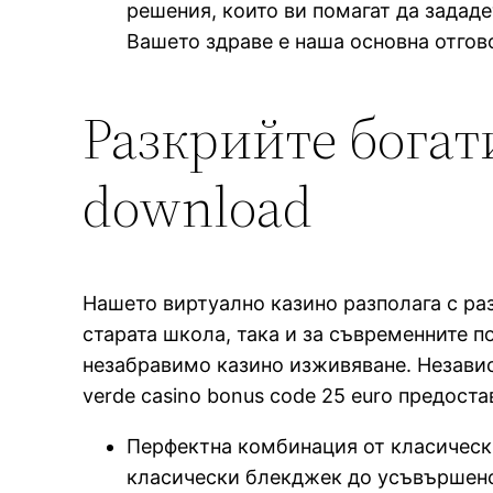
решения, които ви помагат да зададе
Вашето здраве е наша основна отгов
Разкрийте богати
download
Нашето виртуално казино разполага с раз
старата школа, така и за съвременните 
незабравимо казино изживяване. Незави
verde casino bonus code 25 euro предоста
Перфектна комбинация от класически 
класически блекджек до усъвършенс