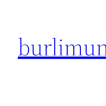
Direkt
zum
Inhalt
wechseln
burlimun