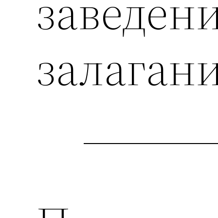
заведени
залаган