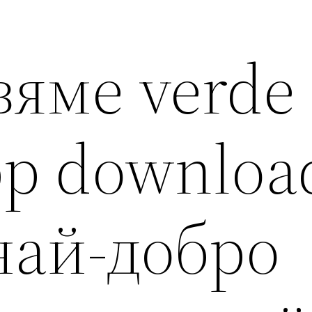
вяме verde
pp downloa
най-добро