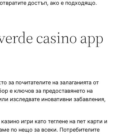
дотвратите достъп, ако е подходящо.
verde casino app
то за почитателите на залаганията от
бор е ключов за предоставянето на
ли изследвате иновативни забавления,
казино игри като теглене на пет карти и
ме по нещо за всеки. Потребителите