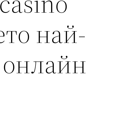
casino
ето най-
а онлайн