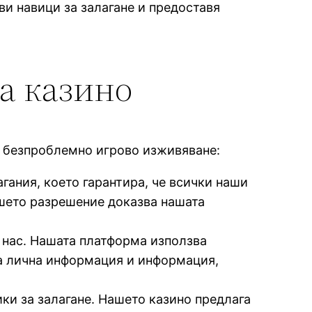
иви навици за залагане и предоставя
а казино
е безпроблемно игрово изживяване:
гания, което гарантира, че всички наши
ашето разрешение доказва нашата
 нас. Нашата платформа използва
ата лична информация и информация,
ики за залагане. Нашето казино предлага