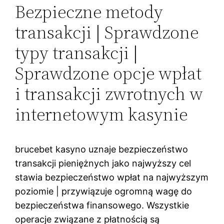
Bezpieczne metody
transakcji | Sprawdzone
typy transakcji |
Sprawdzone opcje wpłat
i transakcji zwrotnych w
internetowym kasynie
brucebet kasyno uznaje bezpieczeństwo
transakcji pieniężnych jako najwyższy cel
stawia bezpieczeństwo wpłat na najwyższym
poziomie | przywiązuje ogromną wagę do
bezpieczeństwa finansowego. Wszystkie
operacje związane z płatnością są