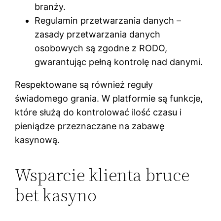
branży.
Regulamin przetwarzania danych –
zasady przetwarzania danych
osobowych są zgodne z RODO,
gwarantując pełną kontrolę nad danymi.
Respektowane są również reguły
świadomego grania. W platformie są funkcje,
które służą do kontrolować ilość czasu i
pieniądze przeznaczane na zabawę
kasynową.
Wsparcie klienta bruce
bet kasyno