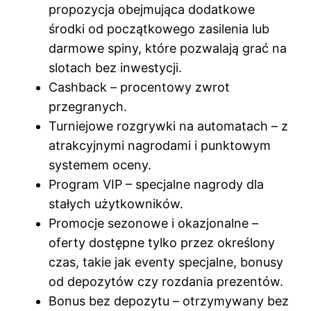
propozycja obejmująca dodatkowe
środki od początkowego zasilenia lub
darmowe spiny, które pozwalają grać na
slotach bez inwestycji.
Cashback – procentowy zwrot
przegranych.
Turniejowe rozgrywki na automatach – z
atrakcyjnymi nagrodami i punktowym
systemem oceny.
Program VIP – specjalne nagrody dla
stałych użytkowników.
Promocje sezonowe i okazjonalne –
oferty dostępne tylko przez określony
czas, takie jak eventy specjalne, bonusy
od depozytów czy rozdania prezentów.
Bonus bez depozytu – otrzymywany bez