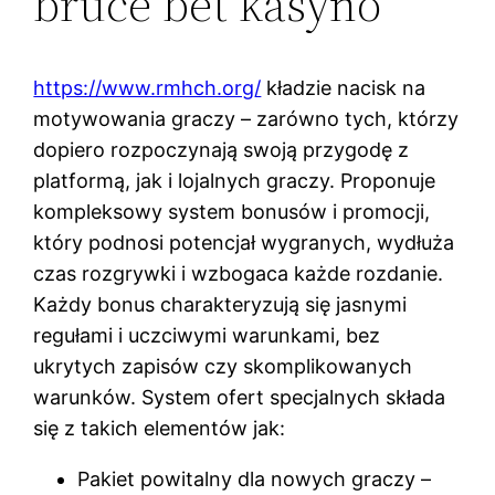
bruce bet kasyno
https://www.rmhch.org/
kładzie nacisk na
motywowania graczy – zarówno tych, którzy
dopiero rozpoczynają swoją przygodę z
platformą, jak i lojalnych graczy. Proponuje
kompleksowy system bonusów i promocji,
który podnosi potencjał wygranych, wydłuża
czas rozgrywki i wzbogaca każde rozdanie.
Każdy bonus charakteryzują się jasnymi
regułami i uczciwymi warunkami, bez
ukrytych zapisów czy skomplikowanych
warunków. System ofert specjalnych składa
się z takich elementów jak:
Pakiet powitalny dla nowych graczy –