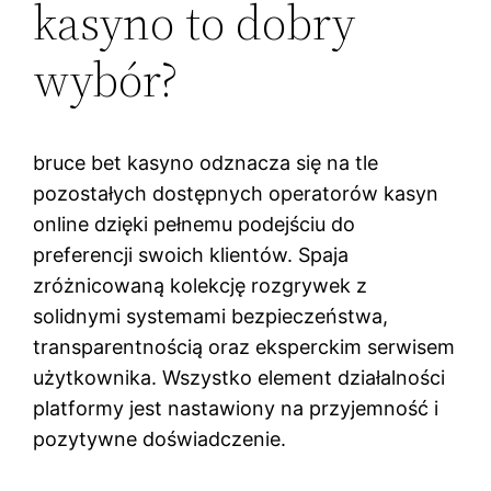
kasyno to dobry
wybór?
bruce bet kasyno odznacza się na tle
pozostałych dostępnych operatorów kasyn
online dzięki pełnemu podejściu do
preferencji swoich klientów. Spaja
zróżnicowaną kolekcję rozgrywek z
solidnymi systemami bezpieczeństwa,
transparentnością oraz eksperckim serwisem
użytkownika. Wszystko element działalności
platformy jest nastawiony na przyjemność i
pozytywne doświadczenie.