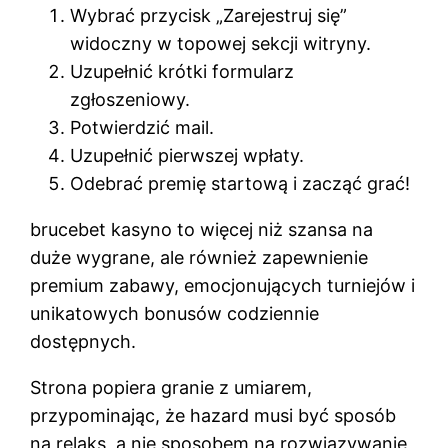
Wybrać przycisk „Zarejestruj się”
widoczny w topowej sekcji witryny.
Uzupełnić krótki formularz
zgłoszeniowy.
Potwierdzić mail.
Uzupełnić pierwszej wpłaty.
Odebrać premię startową i zacząć grać!
brucebet kasyno to więcej niż szansa na
duże wygrane, ale również zapewnienie
premium zabawy, emocjonujących turniejów i
unikatowych bonusów codziennie
dostępnych.
Strona popiera granie z umiarem,
przypominając, że hazard musi być sposób
na relaks, a nie sposobem na rozwiązywanie