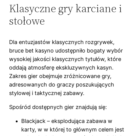
Klasyczne gry karciane i
stołowe
Dla entuzjastów klasycznych rozgrywek,
bruce bet kasyno udostępniło bogaty wybór
wysokiej jakości klasycznych tytułów, które
oddają atmosferę ekskluzywnych kasyn.
Zakres gier obejmuje zróżnicowane gry,
adresowanych do graczy poszukujących
stylowej i taktycznej zabawy.
Spośród dostępnych gier znajdują się:
Blackjack – eksplodująca zabawa w
karty, w w której to głównym celem jest