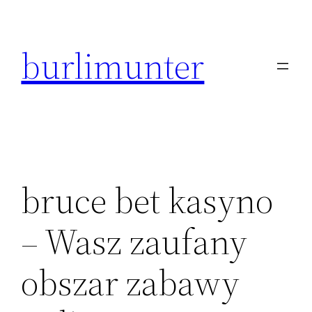
Direkt
zum
burlimunter
Inhalt
wechseln
bruce bet kasyno
– Wasz zaufany
obszar zabawy