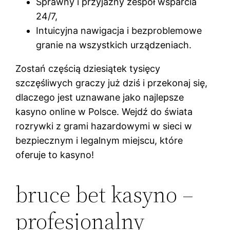
Sprawny i przyjazny zespół wsparcia
24/7,
Intuicyjna nawigacja i bezproblemowe
granie na wszystkich urządzeniach.
Zostań częścią dziesiątek tysięcy
szczęśliwych graczy już dziś i przekonaj się,
dlaczego jest uznawane jako najlepsze
kasyno online w Polsce. Wejdź do świata
rozrywki z grami hazardowymi w sieci w
bezpiecznym i legalnym miejscu, które
oferuje to kasyno!
bruce bet kasyno –
profesjonalny