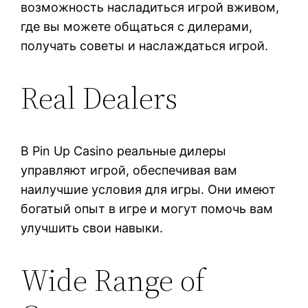
возможность насладиться игрой вживом,
где вы можете общаться с дилерами,
получать советы и наслаждаться игрой.
Real Dealers
В Pin Up Casino реальные дилеры
управляют игрой, обеспечивая вам
наилучшие условия для игры. Они имеют
богатый опыт в игре и могут помочь вам
улучшить свои навыки.
Wide Range of