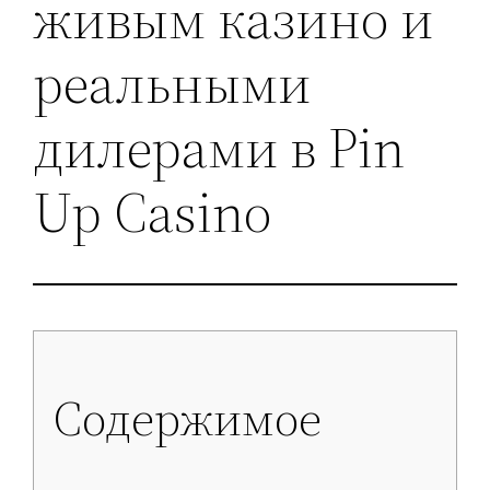
живым казино и
реальными
дилерами в Pin
Up Casino
Содержимое