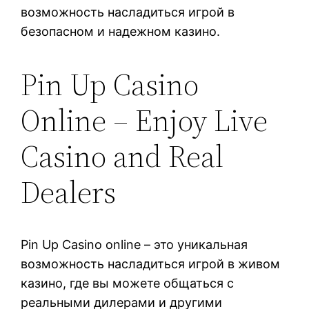
возможность насладиться игрой в
безопасном и надежном казино.
Pin Up Casino
Online – Enjoy Live
Casino and Real
Dealers
Pin Up Casino online – это уникальная
возможность насладиться игрой в живом
казино, где вы можете общаться с
реальными дилерами и другими