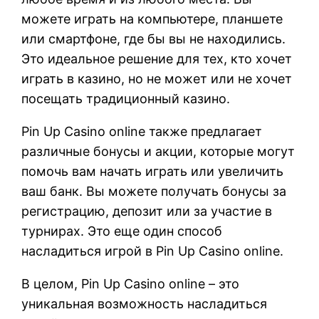
можете играть на компьютере, планшете
или смартфоне, где бы вы не находились.
Это идеальное решение для тех, кто хочет
играть в казино, но не может или не хочет
посещать традиционный казино.
Pin Up Casino online также предлагает
различные бонусы и акции, которые могут
помочь вам начать играть или увеличить
ваш банк. Вы можете получать бонусы за
регистрацию, депозит или за участие в
турнирах. Это еще один способ
насладиться игрой в Pin Up Casino online.
В целом, Pin Up Casino online – это
уникальная возможность насладиться