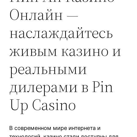
Онлайн —
наслаждайтесь
живым казино и
реальными
дилерами в Pin
Up Casino
В современном мире интернета и
технологий, казино стали доступны для