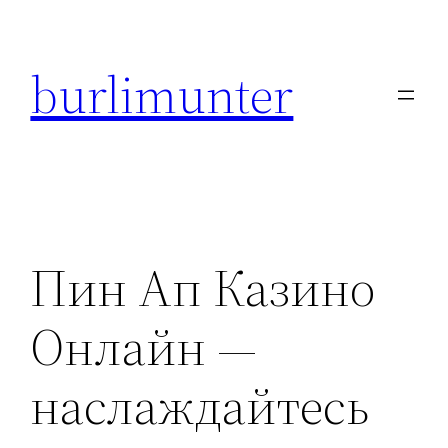
Direkt
zum
burlimunter
Inhalt
wechseln
Пин Ап Казино
Онлайн —
наслаждайтесь