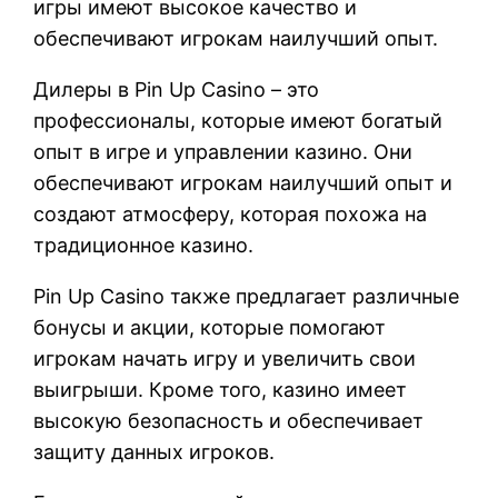
игры имеют высокое качество и
обеспечивают игрокам наилучший опыт.
Дилеры в Pin Up Casino – это
профессионалы, которые имеют богатый
опыт в игре и управлении казино. Они
обеспечивают игрокам наилучший опыт и
создают атмосферу, которая похожа на
традиционное казино.
Pin Up Casino также предлагает различные
бонусы и акции, которые помогают
игрокам начать игру и увеличить свои
выигрыши. Кроме того, казино имеет
высокую безопасность и обеспечивает
защиту данных игроков.