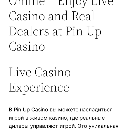
Online – Enjoy Live
Casino and Real
Dealers at Pin Up
Casino
Live Casino
Experience
В Pin Up Casino вы можете насладиться
игрой в живом казино, где реальные
дилеры управляют игрой. Это уникальная