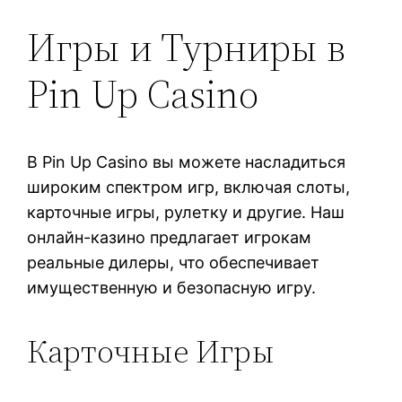
Игры и Турниры в
Pin Up Casino
В Pin Up Casino вы можете насладиться
широким спектром игр, включая слоты,
карточные игры, рулетку и другие. Наш
онлайн-казино предлагает игрокам
реальные дилеры, что обеспечивает
имущественную и безопасную игру.
Карточные Игры