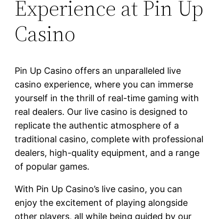
Experience at Pin Up
Casino
Pin Up Casino offers an unparalleled live
casino experience, where you can immerse
yourself in the thrill of real-time gaming with
real dealers. Our live casino is designed to
replicate the authentic atmosphere of a
traditional casino, complete with professional
dealers, high-quality equipment, and a range
of popular games.
With Pin Up Casino’s live casino, you can
enjoy the excitement of playing alongside
other players, all while being guided by our