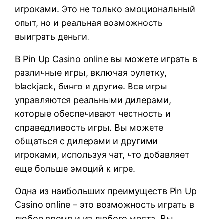
игроками. Это не только эмоциональный
опыт, но и реальная возможность
выиграть деньги.
В Pin Up Casino online вы можете играть в
различные игры, включая рулетку,
blackjack, бинго и другие. Все игры
управляются реальными дилерами,
которые обеспечивают честность и
справедливость игры. Вы можете
общаться с дилерами и другими
игроками, используя чат, что добавляет
еще больше эмоций к игре.
Одна из наибольших преимуществ Pin Up
Casino online – это возможность играть в
любое время и из любого места. Вы