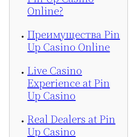
Online?
Преимущества Pin
Up Casino Online
Live Casino
Experience at Pin
Up Casino
Real Dealers at Pin
Up Casino