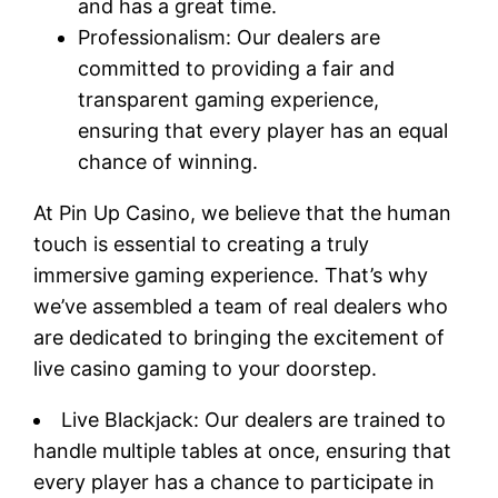
and has a great time.
Professionalism: Our dealers are
committed to providing a fair and
transparent gaming experience,
ensuring that every player has an equal
chance of winning.
At Pin Up Casino, we believe that the human
touch is essential to creating a truly
immersive gaming experience. That’s why
we’ve assembled a team of real dealers who
are dedicated to bringing the excitement of
live casino gaming to your doorstep.
Live Blackjack: Our dealers are trained to
handle multiple tables at once, ensuring that
every player has a chance to participate in