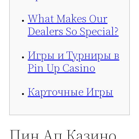
What Makes Our
Dealers So Special?
Игры и Турниры в
Pin Up Casino
Карточные Игры
Пин Ап Казино