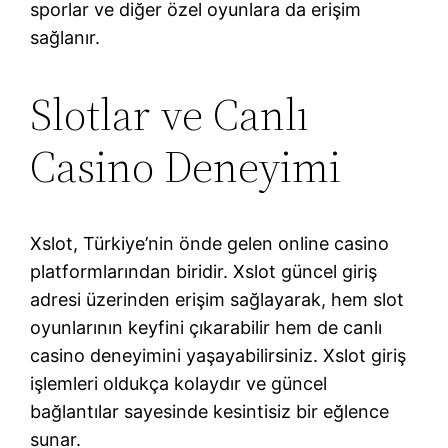
sporlar ve diğer özel oyunlara da erişim
sağlanır.
Slotlar ve Canlı
Casino Deneyimi
Xslot, Türkiye’nin önde gelen online casino
platformlarından biridir. Xslot güncel giriş
adresi üzerinden erişim sağlayarak, hem slot
oyunlarının keyfini çıkarabilir hem de canlı
casino deneyimini yaşayabilirsiniz. Xslot giriş
işlemleri oldukça kolaydır ve güncel
bağlantılar sayesinde kesintisiz bir eğlence
sunar.