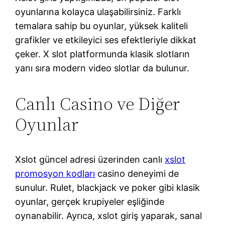
oyunlarına kolayca ulaşabilirsiniz. Farklı
temalara sahip bu oyunlar, yüksek kaliteli
grafikler ve etkileyici ses efektleriyle dikkat
çeker. X slot platformunda klasik slotların
yanı sıra modern video slotlar da bulunur.
Canlı Casino ve Diğer
Oyunlar
Xslot güncel adresi üzerinden canlı
xslot
promosyon kodları
casino deneyimi de
sunulur. Rulet, blackjack ve poker gibi klasik
oyunlar, gerçek krupiyeler eşliğinde
oynanabilir. Ayrıca, xslot giriş yaparak, sanal