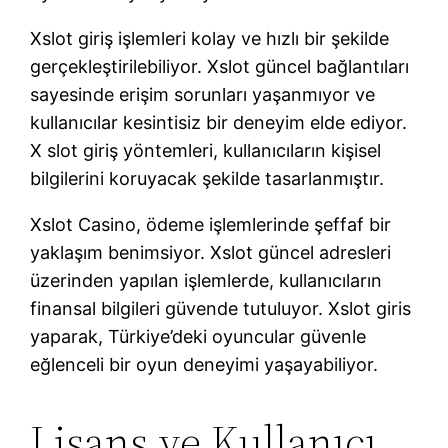
Xslot giriş işlemleri kolay ve hızlı bir şekilde
gerçekleştirilebiliyor. Xslot güncel bağlantıları
sayesinde erişim sorunları yaşanmıyor ve
kullanıcılar kesintisiz bir deneyim elde ediyor.
X slot giriş yöntemleri, kullanıcıların kişisel
bilgilerini koruyacak şekilde tasarlanmıştır.
Xslot Casino, ödeme işlemlerinde şeffaf bir
yaklaşım benimsiyor. Xslot güncel adresleri
üzerinden yapılan işlemlerde, kullanıcıların
finansal bilgileri güvende tutuluyor. Xslot giris
yaparak, Türkiye’deki oyuncular güvenle
eğlenceli bir oyun deneyimi yaşayabiliyor.
Lisans ve Kullanıcı