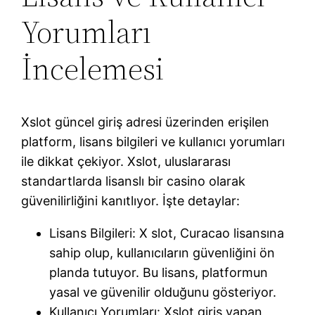
Yorumları
İncelemesi
Xslot güncel giriş adresi üzerinden erişilen
platform, lisans bilgileri ve kullanıcı yorumları
ile dikkat çekiyor. Xslot, uluslararası
standartlarda lisanslı bir casino olarak
güvenilirliğini kanıtlıyor. İşte detaylar:
Lisans Bilgileri: X slot, Curacao lisansına
sahip olup, kullanıcıların güvenliğini ön
planda tutuyor. Bu lisans, platformun
yasal ve güvenilir olduğunu gösteriyor.
Kullanıcı Yorumları: Xslot giriş yapan