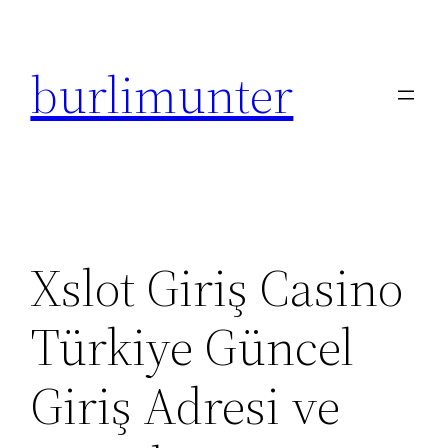
Direkt
zum
burlimunter
Inhalt
wechseln
Xslot Giriş Casino
Türkiye Güncel
Giriş Adresi ve