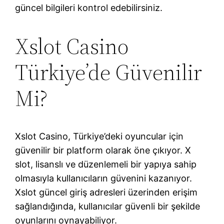
güncel bilgileri kontrol edebilirsiniz.
Xslot Casino
Türkiye’de Güvenilir
Mi?
Xslot Casino, Türkiye’deki oyuncular için
güvenilir bir platform olarak öne çıkıyor. X
slot, lisanslı ve düzenlemeli bir yapıya sahip
olmasıyla kullanıcıların güvenini kazanıyor.
Xslot güncel giriş adresleri üzerinden erişim
sağlandığında, kullanıcılar güvenli bir şekilde
oyunlarını oynayabiliyor.