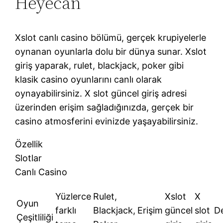
Heyecan
Xslot canlı casino bölümü, gerçek krupiyelerle
oynanan oyunlarla dolu bir dünya sunar. Xslot
giriş yaparak, rulet, blackjack, poker gibi
klasik casino oyunlarını canlı olarak
oynayabilirsiniz. X slot güncel giriş adresi
üzerinden erişim sağladığınızda, gerçek bir
casino atmosferini evinizde yaşayabilirsiniz.
Özellik
Slotlar
Canlı Casino
Yüzlerce
Rulet,
Xslot
X
Oyun
farklı
Blackjack,
Erişim
güncel
slot
D
Çeşitliliği