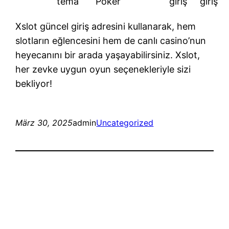
tema
Poker
giriş
giriş
Xslot güncel giriş adresini kullanarak, hem
slotların eğlencesini hem de canlı casino’nun
heyecanını bir arada yaşayabilirsiniz. Xslot,
her zevke uygun oyun seçenekleriyle sizi
bekliyor!
März 30, 2025
admin
Uncategorized