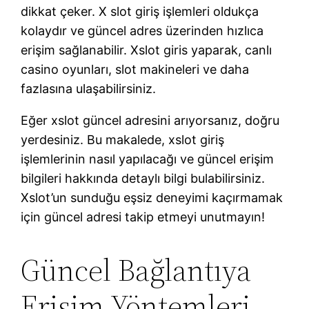
dikkat çeker. X slot giriş işlemleri oldukça
kolaydır ve güncel adres üzerinden hızlıca
erişim sağlanabilir. Xslot giris yaparak, canlı
casino oyunları, slot makineleri ve daha
fazlasına ulaşabilirsiniz.
Eğer xslot güncel adresini arıyorsanız, doğru
yerdesiniz. Bu makalede, xslot giriş
işlemlerinin nasıl yapılacağı ve güncel erişim
bilgileri hakkında detaylı bilgi bulabilirsiniz.
Xslot’un sunduğu eşsiz deneyimi kaçırmamak
için güncel adresi takip etmeyi unutmayın!
Güncel Bağlantıya
Erişim Yöntemleri