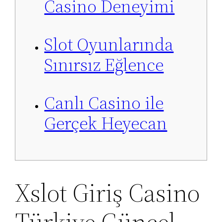
Casino Deneyimi
Slot Oyunlarında
Sınırsız Eğlence
Canlı Casino ile
Gerçek Heyecan
Xslot Giriş Casino
Türkiye Güncel