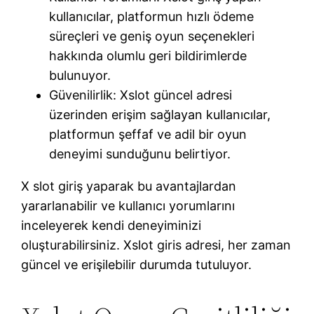
kullanıcılar, platformun hızlı ödeme
süreçleri ve geniş oyun seçenekleri
hakkında olumlu geri bildirimlerde
bulunuyor.
Güvenilirlik: Xslot güncel adresi
üzerinden erişim sağlayan kullanıcılar,
platformun şeffaf ve adil bir oyun
deneyimi sunduğunu belirtiyor.
X slot giriş yaparak bu avantajlardan
yararlanabilir ve kullanıcı yorumlarını
inceleyerek kendi deneyiminizi
oluşturabilirsiniz. Xslot giris adresi, her zaman
güncel ve erişilebilir durumda tutuluyor.