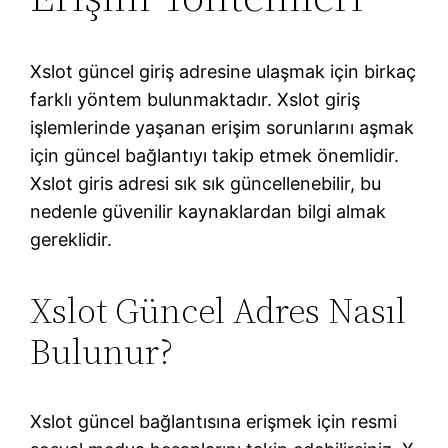
Xslot güncel giriş adresine ulaşmak için birkaç
farklı yöntem bulunmaktadır. Xslot giriş
işlemlerinde yaşanan erişim sorunlarını aşmak
için güncel bağlantıyı takip etmek önemlidir.
Xslot giris adresi sık sık güncellenebilir, bu
nedenle güvenilir kaynaklardan bilgi almak
gereklidir.
Xslot Güncel Adres Nasıl
Bulunur?
Xslot güncel bağlantısına erişmek için resmi