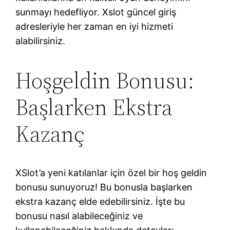
sunmayı hedefliyor. Xslot güncel giriş
adresleriyle her zaman en iyi hizmeti
alabilirsiniz.
Hoşgeldin Bonusu:
Başlarken Ekstra
Kazanç
XSlot’a yeni katılanlar için özel bir hoş geldin
bonusu sunuyoruz! Bu bonusla başlarken
ekstra kazanç elde edebilirsiniz. İşte bu
bonusu nasıl alabileceğiniz ve