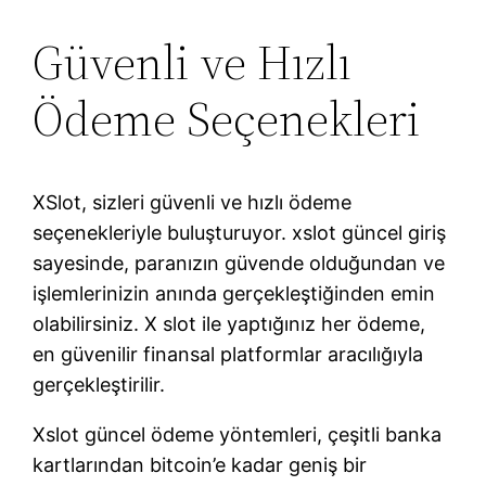
Güvenli ve Hızlı
Ödeme Seçenekleri
XSlot, sizleri güvenli ve hızlı ödeme
seçenekleriyle buluşturuyor. xslot güncel giriş
sayesinde, paranızın güvende olduğundan ve
işlemlerinizin anında gerçekleştiğinden emin
olabilirsiniz. X slot ile yaptığınız her ödeme,
en güvenilir finansal platformlar aracılığıyla
gerçekleştirilir.
Xslot güncel ödeme yöntemleri, çeşitli banka
kartlarından bitcoin’e kadar geniş bir