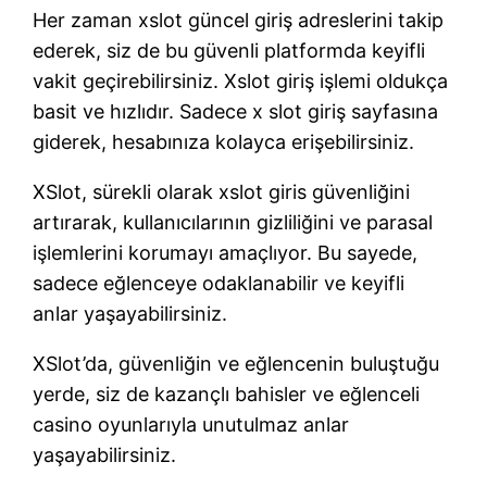
Her zaman xslot güncel giriş adreslerini takip
ederek, siz de bu güvenli platformda keyifli
vakit geçirebilirsiniz. Xslot giriş işlemi oldukça
basit ve hızlıdır. Sadece x slot giriş sayfasına
giderek, hesabınıza kolayca erişebilirsiniz.
XSlot, sürekli olarak xslot giris güvenliğini
artırarak, kullanıcılarının gizliliğini ve parasal
işlemlerini korumayı amaçlıyor. Bu sayede,
sadece eğlenceye odaklanabilir ve keyifli
anlar yaşayabilirsiniz.
XSlot’da, güvenliğin ve eğlencenin buluştuğu
yerde, siz de kazançlı bahisler ve eğlenceli
casino oyunlarıyla unutulmaz anlar
yaşayabilirsiniz.