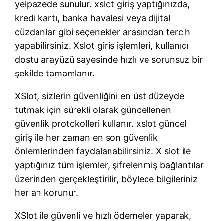
yelpazede sunulur. xslot giriş yaptığınızda,
kredi kartı, banka havalesi veya dijital
cüzdanlar gibi seçenekler arasından tercih
yapabilirsiniz. Xslot giris işlemleri, kullanıcı
dostu arayüzü sayesinde hızlı ve sorunsuz bir
şekilde tamamlanır.
XSlot, sizlerin güvenliğini en üst düzeyde
tutmak için sürekli olarak güncellenen
güvenlik protokolleri kullanır. xslot güncel
giriş ile her zaman en son güvenlik
önlemlerinden faydalanabilirsiniz. X slot ile
yaptığınız tüm işlemler, şifrelenmiş bağlantılar
üzerinden gerçekleştirilir, böylece bilgileriniz
her an korunur.
XSlot ile güvenli ve hızlı ödemeler yaparak,