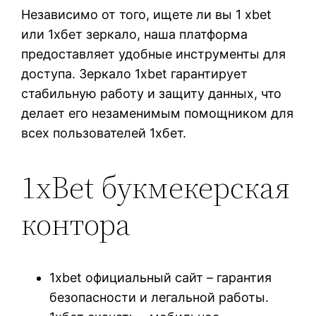
Независимо от того, ищете ли вы 1 xbet
или 1хбет зеркало, наша платформа
предоставляет удобные инструменты для
доступа. Зеркало 1xbet гарантирует
стабильную работу и защиту данных, что
делает его незаменимым помощником для
всех пользователей 1хбет.
1xBet букмекерская
контора
1xbet официальный сайт – гарантия
безопасности и легальной работы.