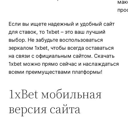
мак
про
Если вы ищете надежный и удобный сайт
для ставок, то 1xbet – это ваш лучший
выбор. Не забудьте воспользоваться
зеркалом 1xbet, чтобы всегда оставаться
на связи с официальным сайтом. Скачать
1xbet можно прямо сейчас и наслаждаться
всеми преимуществами платформы!
1xBet мобильная
версия сайта