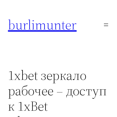
Direkt
zum
burlimunter
Inhalt
wechseln
1xbet зеркало
рабочее – доступ
к 1xBet