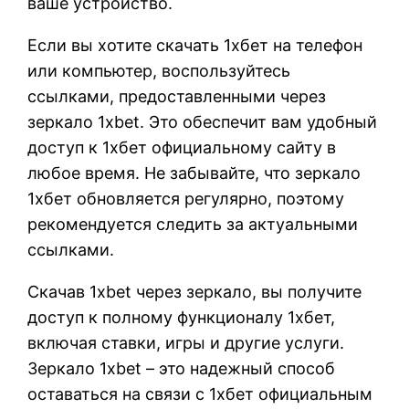
ваше устройство.
Если вы хотите скачать 1хбет на телефон
или компьютер, воспользуйтесь
ссылками, предоставленными через
зеркало 1xbet. Это обеспечит вам удобный
доступ к 1хбет официальному сайту в
любое время. Не забывайте, что зеркало
1хбет обновляется регулярно, поэтому
рекомендуется следить за актуальными
ссылками.
Скачав 1xbet через зеркало, вы получите
доступ к полному функционалу 1хбет,
включая ставки, игры и другие услуги.
Зеркало 1xbet – это надежный способ
оставаться на связи с 1хбет официальным