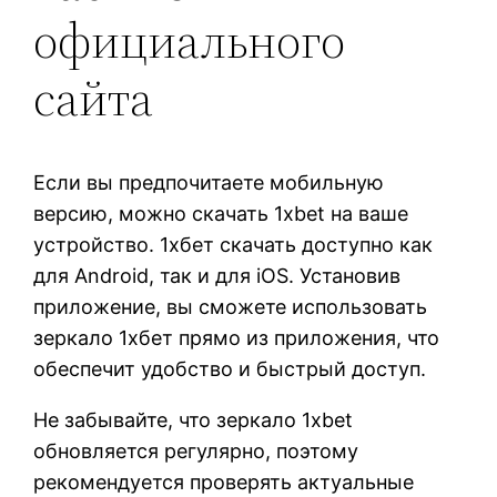
официального
сайта
Если вы предпочитаете мобильную
версию, можно скачать 1xbet на ваше
устройство. 1хбет скачать доступно как
для Android, так и для iOS. Установив
приложение, вы сможете использовать
зеркало 1хбет прямо из приложения, что
обеспечит удобство и быстрый доступ.
Не забывайте, что зеркало 1xbet
обновляется регулярно, поэтому
рекомендуется проверять актуальные