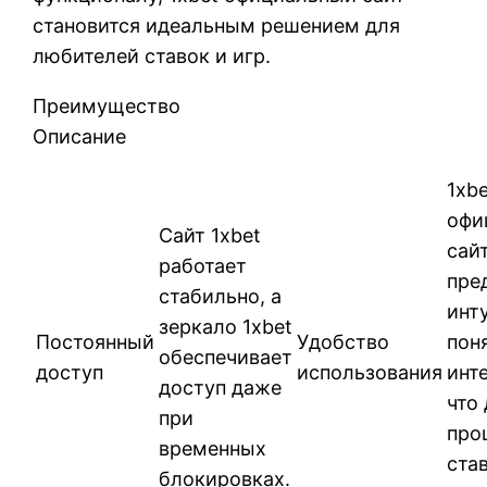
становится идеальным решением для
любителей ставок и игр.
Преимущество
Описание
1xb
офи
Сайт 1xbet
сай
работает
пре
стабильно, а
инт
зеркало 1xbet
Постоянный
Удобство
пон
обеспечивает
доступ
использования
инт
доступ даже
что
при
про
временных
ста
блокировках.