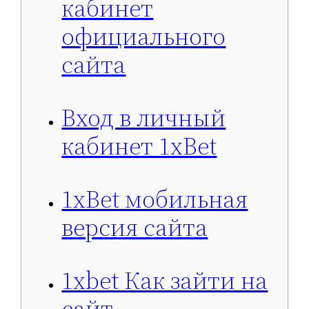
кабинет
официального
сайта
Вход в личный
кабинет 1xBet
1xBet мобильная
версия сайта
1xbet Как зайти на
сайт