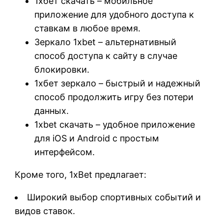
1хбет скачать – мобильное
приложение для удобного доступа к
ставкам в любое время.
Зеркало 1xbet – альтернативный
способ доступа к сайту в случае
блокировки.
1хбет зеркало – быстрый и надежный
способ продолжить игру без потери
данных.
1xbet скачать – удобное приложение
для iOS и Android с простым
интерфейсом.
Кроме того, 1xBet предлагает:
Широкий выбор спортивных событий и
видов ставок.