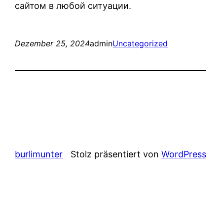
сайтом в любой ситуации.
Dezember 25, 2024
admin
Uncategorized
burlimunter
Stolz präsentiert von
WordPress