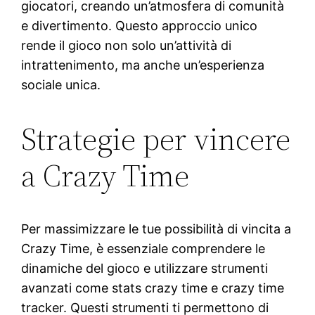
giocatori, creando un’atmosfera di comunità
e divertimento. Questo approccio unico
rende il gioco non solo un’attività di
intrattenimento, ma anche un’esperienza
sociale unica.
Strategie per vincere
a Crazy Time
Per massimizzare le tue possibilità di vincita a
Crazy Time, è essenziale comprendere le
dinamiche del gioco e utilizzare strumenti
avanzati come stats crazy time e crazy time
tracker. Questi strumenti ti permettono di