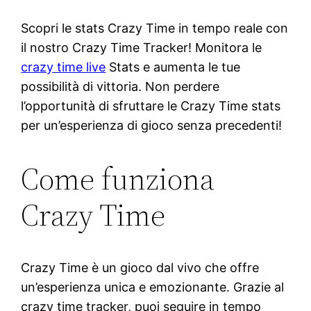
Scopri le stats Crazy Time in tempo reale con
il nostro Crazy Time Tracker! Monitora le
crazy time live
Stats e aumenta le tue
possibilità di vittoria. Non perdere
l’opportunità di sfruttare le Crazy Time stats
per un’esperienza di gioco senza precedenti!
Come funziona
Crazy Time
Crazy Time è un gioco dal vivo che offre
un’esperienza unica e emozionante. Grazie al
crazy time tracker, puoi seguire in tempo