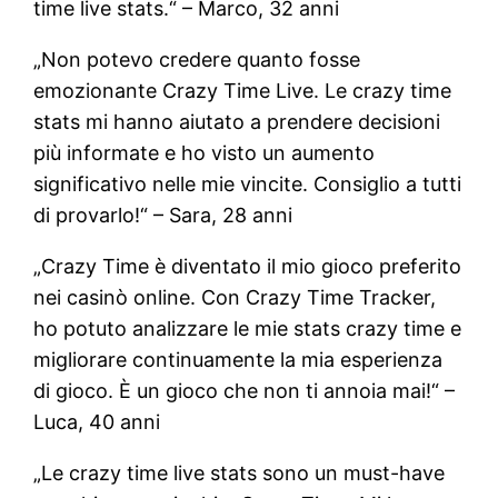
time live stats.“ – Marco, 32 anni
„Non potevo credere quanto fosse
emozionante Crazy Time Live. Le crazy time
stats mi hanno aiutato a prendere decisioni
più informate e ho visto un aumento
significativo nelle mie vincite. Consiglio a tutti
di provarlo!“ – Sara, 28 anni
„Crazy Time è diventato il mio gioco preferito
nei casinò online. Con Crazy Time Tracker,
ho potuto analizzare le mie stats crazy time e
migliorare continuamente la mia esperienza
di gioco. È un gioco che non ti annoia mai!“ –
Luca, 40 anni
„Le crazy time live stats sono un must-have