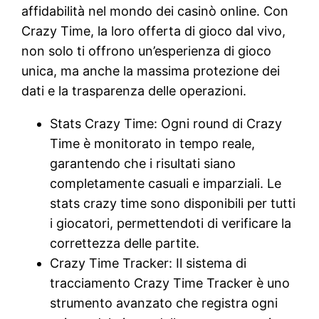
affidabilità nel mondo dei casinò online. Con
Crazy Time, la loro offerta di gioco dal vivo,
non solo ti offrono un’esperienza di gioco
unica, ma anche la massima protezione dei
dati e la trasparenza delle operazioni.
Stats Crazy Time: Ogni round di Crazy
Time è monitorato in tempo reale,
garantendo che i risultati siano
completamente casuali e imparziali. Le
stats crazy time sono disponibili per tutti
i giocatori, permettendoti di verificare la
correttezza delle partite.
Crazy Time Tracker: Il sistema di
tracciamento Crazy Time Tracker è uno
strumento avanzato che registra ogni