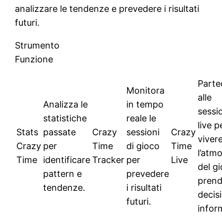
analizzare le tendenze e prevedere i risultati
futuri.
Strumento
Funzione
Parte
Monitora
alle
Analizza le
in tempo
sessi
statistiche
reale le
live p
Stats
passate
Crazy
sessioni
Crazy
viver
Crazy
per
Time
di gioco
Time
l’atm
Time
identificare
Tracker
per
Live
del g
pattern e
prevedere
prend
tendenze.
i risultati
decis
futuri.
infor