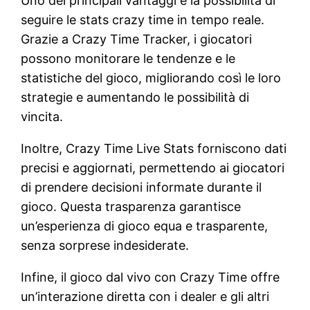
Uno dei principali vantaggi è la possibilità di
seguire le stats crazy time in tempo reale.
Grazie a Crazy Time Tracker, i giocatori
possono monitorare le tendenze e le
statistiche del gioco, migliorando così le loro
strategie e aumentando le possibilità di
vincita.
Inoltre, Crazy Time Live Stats forniscono dati
precisi e aggiornati, permettendo ai giocatori
di prendere decisioni informate durante il
gioco. Questa trasparenza garantisce
un’esperienza di gioco equa e trasparente,
senza sorprese indesiderate.
Infine, il gioco dal vivo con Crazy Time offre
un’interazione diretta con i dealer e gli altri