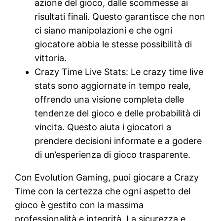
azione del gioco, dalle scommesse ai
risultati finali. Questo garantisce che non
ci siano manipolazioni e che ogni
giocatore abbia le stesse possibilità di
vittoria.
Crazy Time Live Stats: Le crazy time live
stats sono aggiornate in tempo reale,
offrendo una visione completa delle
tendenze del gioco e delle probabilità di
vincita. Questo aiuta i giocatori a
prendere decisioni informate e a godere
di un’esperienza di gioco trasparente.
Con Evolution Gaming, puoi giocare a Crazy
Time con la certezza che ogni aspetto del
gioco è gestito con la massima
professionalità e integrità. La sicurezza e