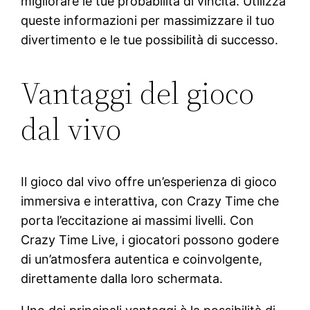
migliorare le tue probabilità di vincita. Utilizza
queste informazioni per massimizzare il tuo
divertimento e le tue possibilità di successo.
Vantaggi del gioco
dal vivo
Il gioco dal vivo offre un’esperienza di gioco
immersiva e interattiva, con Crazy Time che
porta l’eccitazione ai massimi livelli. Con
Crazy Time Live, i giocatori possono godere
di un’atmosfera autentica e coinvolgente,
direttamente dalla loro schermata.