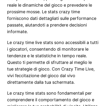
reale le dinamiche del gioco e prevedere le
prossime mosse. Le stats crazy time
forniscono dati dettagliati sulle performance
passate, aiutandoti a prendere decisioni
informate.
Le crazy time live stats sono accessibili a tutti
i giocatori, consentendo di monitorare le
tendenze e le statistiche in tempo reale.
Questo ti permette di sfruttare al meglio le
tue strategie di gioco. Con Crazy Time Live,
vivi l’eccitazione del gioco dal vivo
direttamente dalla tua schermata.
Le crazy time stats sono fondamentali per
comprendere il comportamento del gioco e