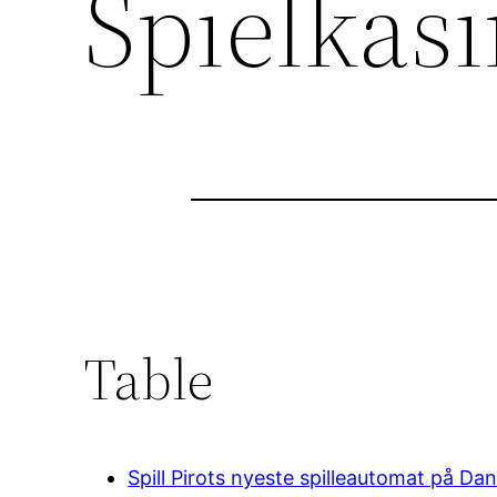
Spielkas
Table
Spill Pirots nyeste spilleautomat på Da