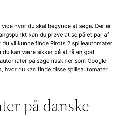
t vide hvor du skal begynde at søge. Der er
dgangspunkt kan du prøve at se på et par af
du vil kunne finde Pirots 2 spilleautomater
så du kan være sikker på at få en god
pilleautomater på søgemaskiner som Google
, hvor du kan finde disse spilleautomater
mater på danske