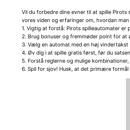
Vil du forbedre dine evner til at spille Pirot
vores viden og erfaringer om, hvordan man o
1. Vigtig at forstå: Pirots spilleautomater e
2. Brug bonuser og fremmøder point for at ø
3. Vælg en automat med en høj vindertakst f
4. Øv dig i at spille gratis først, før du sats
5. Forstå reglerne og mulige kombinationer, 
6. Spil for sjov! Husk, at det primære formål