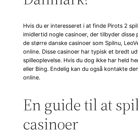
Hvis du er interesseret i at finde Pirots 2 
imidlertid nogle casinoer, der tilbyder diss
de større danske casinoer som Spilnu, LeoVeg
online. Disse casinoer har typisk et bredt ud
spilleoplevelse. Hvis du dog ikke har held 
eller Bing. Endelig kan du også kontakte de
online.
En guide til at sp
casinoer