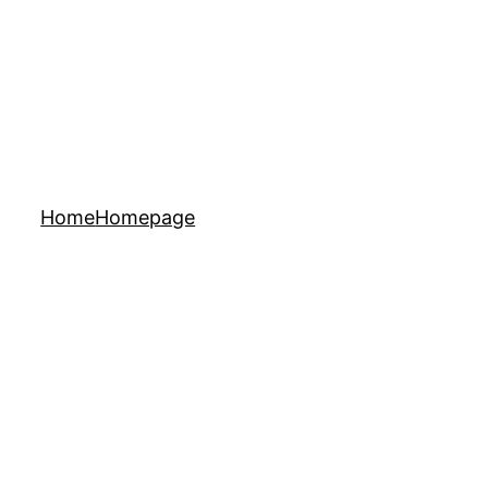
Home
Homepage