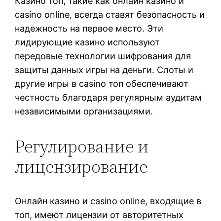
Казино топ, такие как онлайн казино и
casino online, всегда ставят безопасность и
надежность на первое место. Эти
лидирующие казино используют
передовые технологии шифрования для
защиты данных игры на деньги. Слоты и
другие игры в casino топ обеспечивают
честность благодаря регулярным аудитам
независимыми организациями.
Регулирование и
лицензирование
Онлайн казино и casino online, входящие в
топ, имеют лицензии от авторитетных