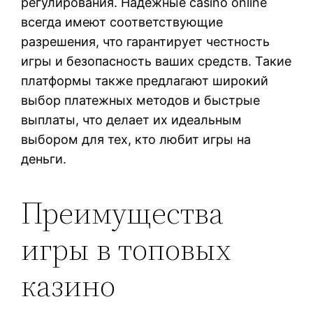
регулирования. Надежные casino online
всегда имеют соответствующие
разрешения, что гарантирует честность
игры и безопасность ваших средств. Такие
платформы также предлагают широкий
выбор платежных методов и быстрые
выплаты, что делает их идеальным
выбором для тех, кто любит игры на
деньги.
Преимущества
игры в топовых
казино