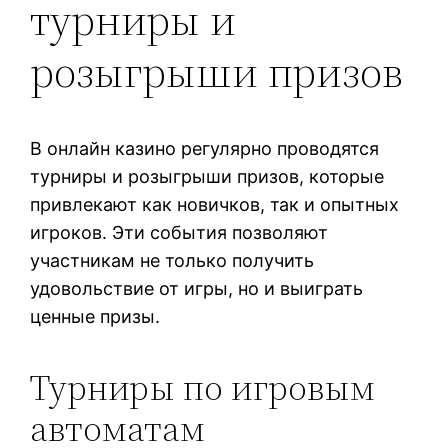
турниры и
розыгрыши призов
В онлайн казино регулярно проводятся
турниры и розыгрыши призов, которые
привлекают как новичков, так и опытных
игроков. Эти события позволяют
участникам не только получить
удовольствие от игры, но и выиграть
ценные призы.
Турниры по игровым
автоматам