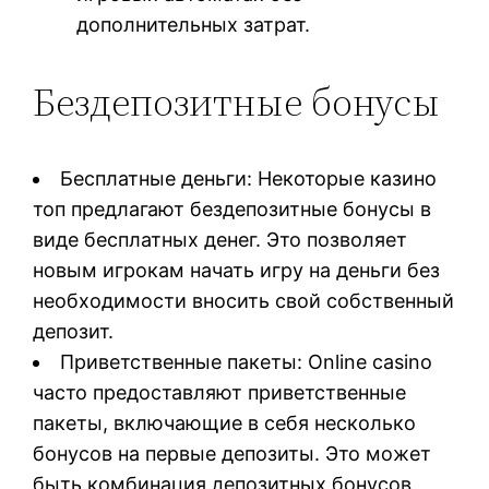
дополнительных затрат.
Бездепозитные бонусы
Бесплатные деньги: Некоторые казино
топ предлагают бездепозитные бонусы в
виде бесплатных денег. Это позволяет
новым игрокам начать игру на деньги без
необходимости вносить свой собственный
депозит.
Приветственные пакеты: Online casino
часто предоставляют приветственные
пакеты, включающие в себя несколько
бонусов на первые депозиты. Это может
быть комбинация депозитных бонусов,