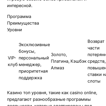
интересной.
Программа
Преимущества
Уровни
Возврат
Эксклюзивные
части
бонусы,
Золото,
потерян
VIP-
персональный
Платина,
Кэшбэк
средств,
клуб
менеджер,
Алмаз
повыше
приоритетная
ставки н
поддержка
слоты
Казино топ уровня, такие как casino online,
предлагают разнообразные программы
лояльности, которые адаптированы под