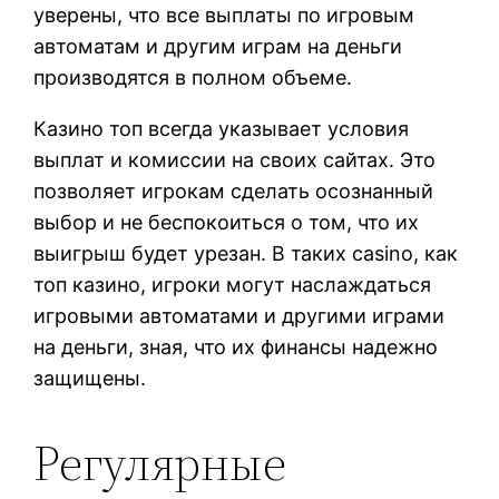
уверены, что все выплаты по игровым
автоматам и другим играм на деньги
производятся в полном объеме.
Казино топ всегда указывает условия
выплат и комиссии на своих сайтах. Это
позволяет игрокам сделать осознанный
выбор и не беспокоиться о том, что их
выигрыш будет урезан. В таких casino, как
топ казино, игроки могут наслаждаться
игровыми автоматами и другими играми
на деньги, зная, что их финансы надежно
защищены.
Регулярные