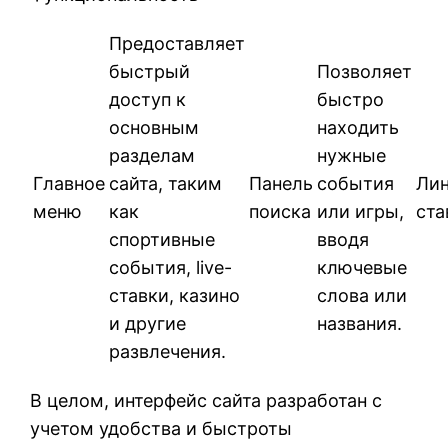
Предоставляет
быстрый
Позволяет
доступ к
быстро
основным
находить
разделам
нужные
Главное
сайта, таким
Панель
события
Ли
меню
как
поиска
или игры,
ста
спортивные
вводя
события, live-
ключевые
ставки, казино
слова или
и другие
названия.
развлечения.
В целом, интерфейс сайта разработан с
учетом удобства и быстроты