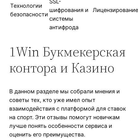
SSL-
Технологии
шифрования и
Лицензировани
безопасности
системы
антифрода
1Win Букмекерская
контора и Казино
В данном разделе мы собрали мнения и
советы тех, кто уже имел опыт
взаимодействия с платформой для ставок
на спорт. Эти отзывы помогут новичкам
лучше понять особенности сервиса и
оценить его преимущества.