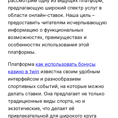
рассмотрим одну из ведущих платформ,
предлагающую широкий спектр услуг в
области онлайн-ставок. Наша цель –
предоставить читателям исчерпывающую
информацию о функциональных
возможностях, преимуществах и
особенностях использования этой
платформы.
Платформа
как использовать бонусы
казино в 1win
известна своим удобным
интерфейсом и разнообразием
спортивных событий, на которые можно
делать ставки. Она предлагает не только
традиционные виды спорта, но и
экзотические, что делает её
привлекательной для широкого круга