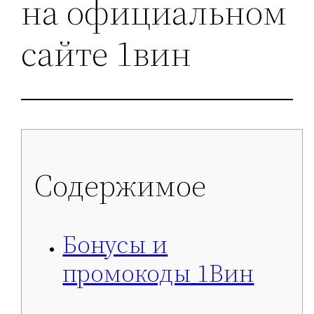
на официальном
сайте 1вин
Содержимое
Бонусы и
промокоды 1Вин