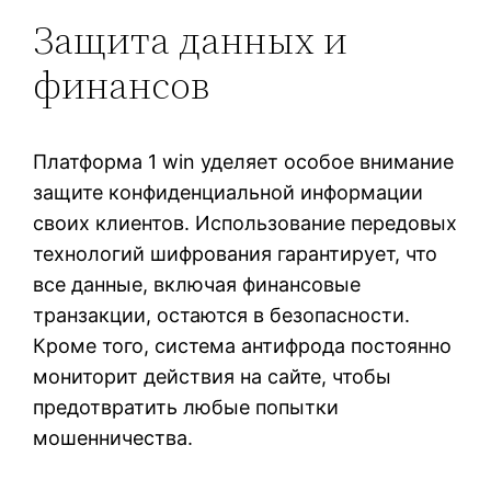
Защита данных и
финансов
Платформа 1 win уделяет особое внимание
защите конфиденциальной информации
своих клиентов. Использование передовых
технологий шифрования гарантирует, что
все данные, включая финансовые
транзакции, остаются в безопасности.
Кроме того, система антифрода постоянно
мониторит действия на сайте, чтобы
предотвратить любые попытки
мошенничества.