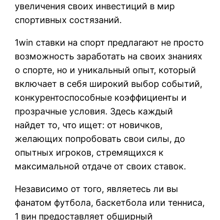
увеличения своих инвестиций в мир
спортивных состязаний.
1win ставки на спорт предлагают не просто
возможность заработать на своих знаниях
о спорте, но и уникальный опыт, который
включает в себя широкий выбор событий,
конкурентоспособные коэффициенты и
прозрачные условия. Здесь каждый
найдет то, что ищет: от новичков,
желающих попробовать свои силы, до
опытных игроков, стремящихся к
максимальной отдаче от своих ставок.
Независимо от того, являетесь ли вы
фанатом футбола, баскетбола или тенниса,
1 вин предоставляет обширный