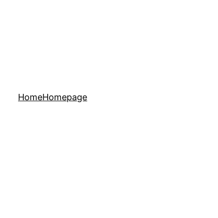
Home
Homepage