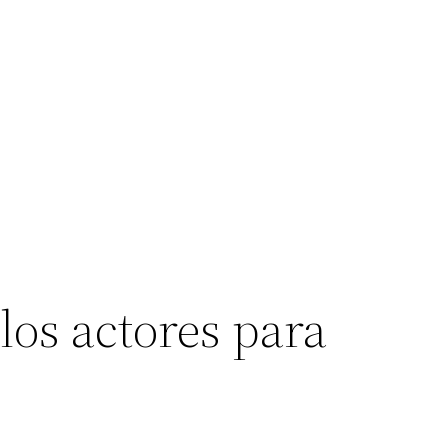
los actores para