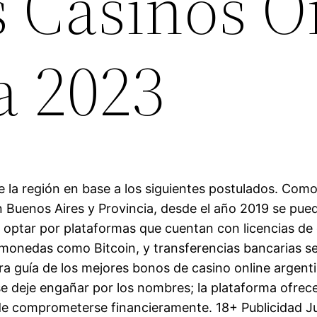
s Casinos O
a 2023
de la región en base a los siguientes postulados. Com
n Buenos Aires y Provincia, desde el año 2019 se pued
ptar por plataformas que cuentan con licencias de o
monedas como Bitcoin, y transferencias bancarias s
tra guía de los mejores bonos de casino online arge
e deje engañar por los nombres; la plataforma ofrec
 de comprometerse financieramente. 18+ Publicidad J