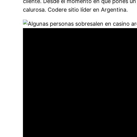
cliente. Desde el momento en que pones un 
calurosa. Codere sitio líder en Argentina.