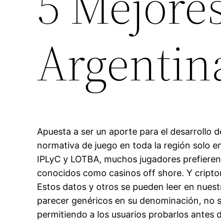
5 Mejore
Argentin
Apuesta a ser un aporte para el desarrollo 
normativa de juego en toda la región solo e
IPLyC y LOTBA, muchos jugadores prefieren o
conocidos como casinos off shore. Y cripto
Estos datos y otros se pueden leer en nues
parecer genéricos en su denominación, no s
permitiendo a los usuarios probarlos antes