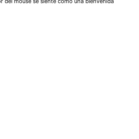
or del mouse se siente como una bienvenida