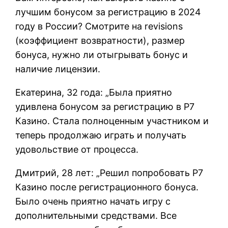
лучшим бонусом за регистрацию в 2024
году в России? Смотрите на revisions
(коэффициент возвратности), размер
бонуса, нужно ли отыгрывать бонус и
наличие лицензии.
Екатерина, 32 года: „Была приятно
удивлена бонусом за регистрацию в Р7
Казино. Стала полноценным участником и
теперь продолжаю играть и получать
удовольствие от процесса.
Дмитрий, 28 лет: „Решил попробовать Р7
Казино после регистрационного бонуса.
Было очень приятно начать игру с
дополнительными средствами. Все