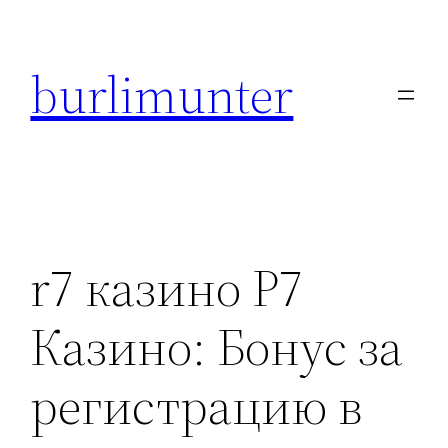
Direkt
zum
burlimunter
Inhalt
wechseln
r7 казино Р7
Казино: Бонус за
регистрацию в