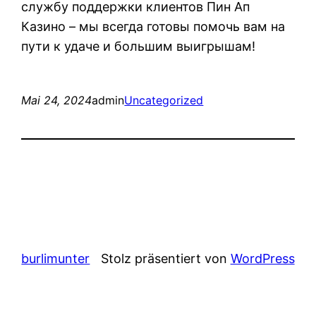
службу поддержки клиентов Пин Ап
Казино – мы всегда готовы помочь вам на
пути к удаче и большим выигрышам!
Mai 24, 2024
admin
Uncategorized
burlimunter
Stolz präsentiert von
WordPress