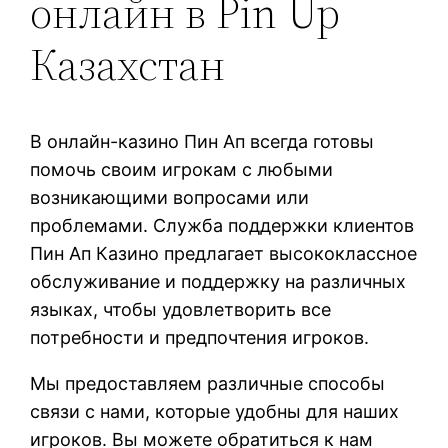
онлайн в Pin Up
Казахстан
В онлайн-казино Пин Ап всегда готовы
помочь своим игрокам с любыми
возникающими вопросами или
проблемами. Служба поддержки клиентов
Пин Ап Казино предлагает высококлассное
обслуживание и поддержку на различных
языках, чтобы удовлетворить все
потребности и предпочтения игроков.
Мы предоставляем различные способы
связи с нами, которые удобны для наших
игроков. Вы можете обратиться к нам