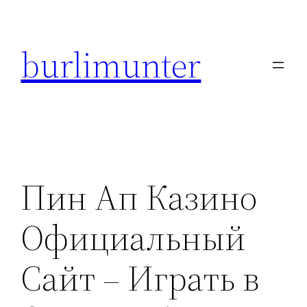
Direkt
zum
burlimunter
Inhalt
wechseln
Пин Ап Казино
Официальный
Сайт – Играть в