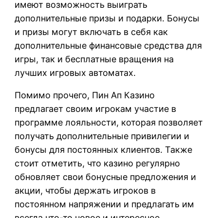
имеют возможность выиграть
дополнительные призы и подарки. Бонусы
и призы могут включать в себя как
дополнительные финансовые средства для
игры, так и бесплатные вращения на
лучших игровых автоматах.
Помимо прочего, Пин Ап Казино
предлагает своим игрокам участие в
программе лояльности, которая позволяет
получать дополнительные привилегии и
бонусы для постоянных клиентов. Также
стоит отметить, что казино регулярно
обновляет свои бонусные предложения и
акции, чтобы держать игроков в
постоянном напряжении и предлагать им
всегда что-то новое и интересное.