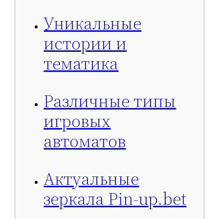
Уникальные
истории и
тематика
Различные типы
игровых
автоматов
Актуальные
зеркала Pin-up.bet