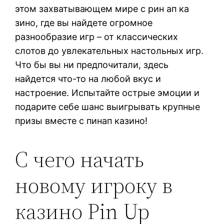
этом захватывающем мире с pин ап ка​​
зино, где вы найдете огромное
разнообразие игр – от классических
слотов до увлекательных настольных игр.
Что бы вы ни предпочитали, здесь
найдется что-то на любой вкус и
настроение. Испытайте острые эмоции и
подарите себе шанс выигрывать крупные
призы вместе с пинап казино!
С чего начать
новому игроку в
казино Pin Up