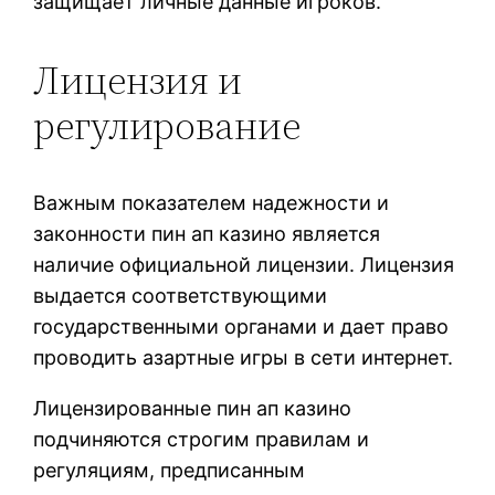
защищает личные данные игроков.
Лицензия и
регулирование
Важным показателем надежности и
законности пин ап казино является
наличие официальной лицензии. Лицензия
выдается соответствующими
государственными органами и дает право
проводить азартные игры в сети интернет.
Лицензированные пин ап казино
подчиняются строгим правилам и
регуляциям, предписанным