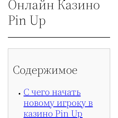
Онлайн Казино
Pin Up
Содержимое
С чего начать
новому игроку в
казино Pin Up