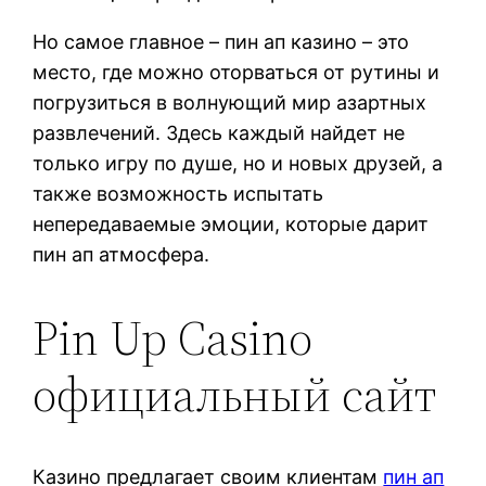
Но самое главное – пин ап казино – это
место, где можно оторваться от рутины и
погрузиться в волнующий мир азартных
развлечений. Здесь каждый найдет не
только игру по душе, но и новых друзей, а
также возможность испытать
непередаваемые эмоции, которые дарит
пин ап атмосфера.
Pin Up Casino
официальный сайт
Казино предлагает своим клиентам
пин ап