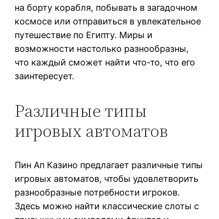
на борту корабля, побывать в загадочном
космосе или отправиться в увлекательное
путешествие по Египту. Миры и
возможности настолько разнообразны,
что каждый сможет найти что-то, что его
заинтересует.
Различные типы
игровых автоматов
Пин Ап Казино предлагает различные типы
игровых автоматов, чтобы удовлетворить
разнообразные потребности игроков.
Здесь можно найти классические слоты с