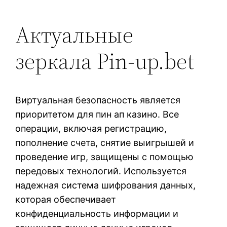
Актуальные
зеркала Pin-up.bet
Виртуальная безопасность является
приоритетом для пин ап казино. Все
операции, включая регистрацию,
пополнение счета, снятие выигрышей и
проведение игр, защищены с помощью
передовых технологий. Используется
надежная система шифрования данных,
которая обеспечивает
конфиденциальность информации и