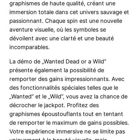
graphismes de haute qualité, créant une
immersion totale dans cet univers sauvage et
passionnant. Chaque spin est une nouvelle
aventure visuelle, où les symboles se
dévoilent avec une clarté et une beauté
incomparables.
La démo de „Wanted Dead or a Wild“
présente également la possibilité de
remporter des gains impressionnants. Avec
des fonctionnalités spéciales telles que le
„Wanted“ et le „Wild“, vous avez la chance de
décrocher le jackpot. Profitez des
graphismes époustouflants tout en tentant
de remporter le maximum de gains possibles.
Votre expérience immersive ne se limite pas