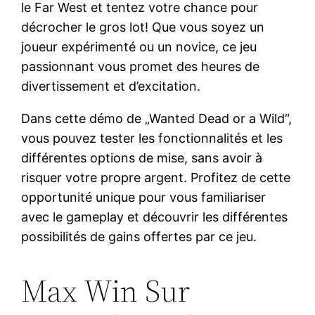
le Far West et tentez votre chance pour
décrocher le gros lot! Que vous soyez un
joueur expérimenté ou un novice, ce jeu
passionnant vous promet des heures de
divertissement et d’excitation.
Dans cette démo de „Wanted Dead or a Wild“,
vous pouvez tester les fonctionnalités et les
différentes options de mise, sans avoir à
risquer votre propre argent. Profitez de cette
opportunité unique pour vous familiariser
avec le gameplay et découvrir les différentes
possibilités de gains offertes par ce jeu.
Max Win Sur