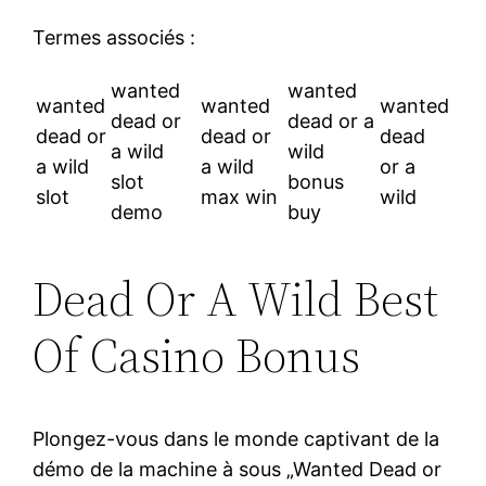
Termes associés :
wanted
wanted
wanted
wanted
wanted
dead or
dead or a
dead or
dead or
dead
a wild
wild
a wild
a wild
or a
slot
bonus
slot
max win
wild
demo
buy
Dead Or A Wild Best
Of Casino Bonus
Plongez-vous dans le monde captivant de la
démo de la machine à sous „Wanted Dead or