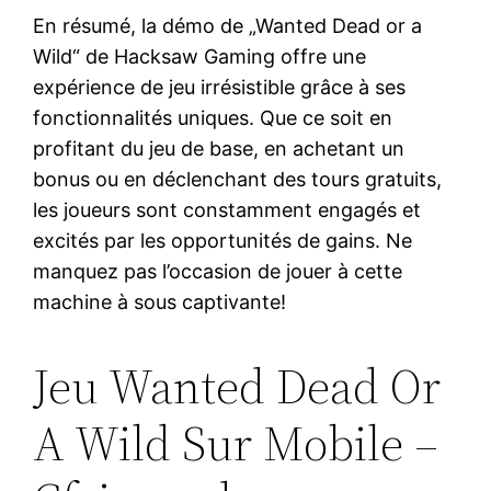
En résumé, la démo de „Wanted Dead or a
Wild“ de Hacksaw Gaming offre une
expérience de jeu irrésistible grâce à ses
fonctionnalités uniques. Que ce soit en
profitant du jeu de base, en achetant un
bonus ou en déclenchant des tours gratuits,
les joueurs sont constamment engagés et
excités par les opportunités de gains. Ne
manquez pas l’occasion de jouer à cette
machine à sous captivante!
Jeu Wanted Dead Or
A Wild Sur Mobile –