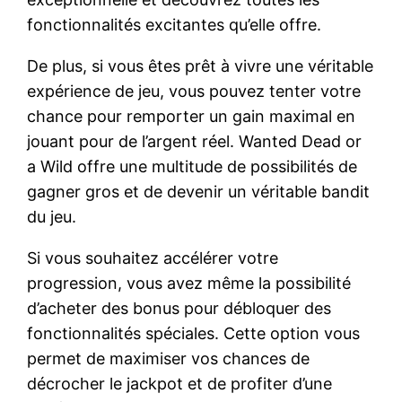
fonctionnalités excitantes qu’elle offre.
De plus, si vous êtes prêt à vivre une véritable
expérience de jeu, vous pouvez tenter votre
chance pour remporter un gain maximal en
jouant pour de l’argent réel. Wanted Dead or
a Wild offre une multitude de possibilités de
gagner gros et de devenir un véritable bandit
du jeu.
Si vous souhaitez accélérer votre
progression, vous avez même la possibilité
d’acheter des bonus pour débloquer des
fonctionnalités spéciales. Cette option vous
permet de maximiser vos chances de
décrocher le jackpot et de profiter d’une