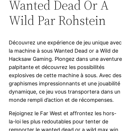
Wanted Dead Or A
Wild Par Rohstein
Découvrez une expérience de jeu unique avec
la machine à sous Wanted Dead or a Wild de
Hacksaw Gaming. Plongez dans une aventure
palpitante et découvrez les possibilités
explosives de cette machine à sous. Avec des
graphismes impressionnants et une jouabilité
dynamique, ce jeu vous transportera dans un
monde rempli d’action et de récompenses.
Rejoignez le Far West et affrontez les hors-
la-loi les plus redoutables pour tenter de
remporter le wanted dead or a wild max win.