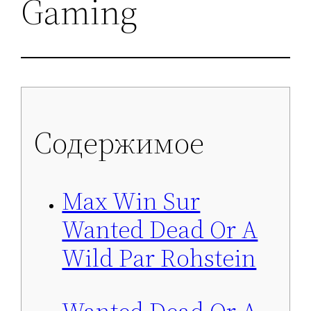
Gaming
Содержимое
Max Win Sur
Wanted Dead Or A
Wild Par Rohstein