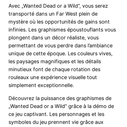
Avec „Wanted Dead or a Wild“, vous serez
transporté dans un Far West plein de
mystère où les opportunités de gains sont
infinies. Les graphismes époustouflants vous
plongent dans un décor réaliste, vous
permettant de vous perdre dans l’ambiance
unique de cette époque. Les couleurs vives,
les paysages magnifiques et les détails
minutieux font de chaque rotation des
rouleaux une expérience visuelle tout
simplement exceptionnelle.
Découvrez la puissance des graphismes de
„Wanted Dead or a Wild“ grâce à la démo de
ce jeu captivant. Les personnages et les
symboles du jeu prennent vie grâce aux