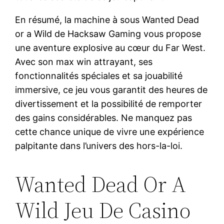
En résumé, la machine à sous Wanted Dead
or a Wild de Hacksaw Gaming vous propose
une aventure explosive au cœur du Far West.
Avec son max win attrayant, ses
fonctionnalités spéciales et sa jouabilité
immersive, ce jeu vous garantit des heures de
divertissement et la possibilité de remporter
des gains considérables. Ne manquez pas
cette chance unique de vivre une expérience
palpitante dans l’univers des hors-la-loi.
Wanted Dead Or A
Wild Jeu De Casino