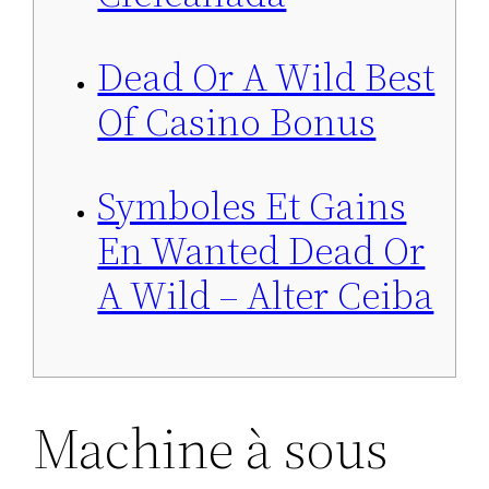
Dead Or A Wild Best
Of Casino Bonus
Symboles Et Gains
En Wanted Dead Or
A Wild – Alter Ceiba
Machine à sous