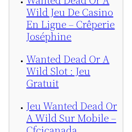
Wanted Dead Or A
Wild Jeu De Casino
En Ligne – Crêperie
Joséphine
Wanted Dead Or A
Wild Slot : Jeu
Gratuit
Jeu Wanted Dead Or
A Wild Sur Mobile –
Cfcicanada