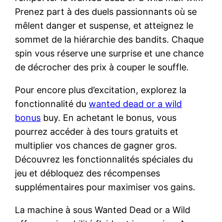
Prenez part à des duels passionnants où se
mêlent danger et suspense, et atteignez le
sommet de la hiérarchie des bandits. Chaque
spin vous réserve une surprise et une chance
de décrocher des prix à couper le souffle.
Pour encore plus d’excitation, explorez la
fonctionnalité du
wanted dead or a wild
bonus
buy. En achetant le bonus, vous
pourrez accéder à des tours gratuits et
multiplier vos chances de gagner gros.
Découvrez les fonctionnalités spéciales du
jeu et débloquez des récompenses
supplémentaires pour maximiser vos gains.
La machine à sous Wanted Dead or a Wild