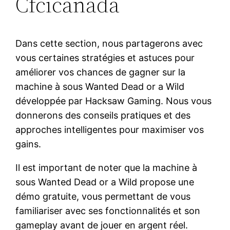
Cfcicanada
Dans cette section, nous partagerons avec
vous certaines stratégies et astuces pour
améliorer vos chances de gagner sur la
machine à sous Wanted Dead or a Wild
développée par Hacksaw Gaming. Nous vous
donnerons des conseils pratiques et des
approches intelligentes pour maximiser vos
gains.
Il est important de noter que la machine à
sous Wanted Dead or a Wild propose une
démo gratuite, vous permettant de vous
familiariser avec ses fonctionnalités et son
gameplay avant de jouer en argent réel.