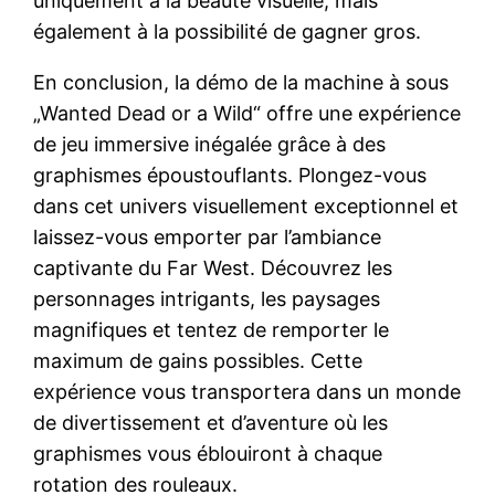
uniquement à la beauté visuelle, mais
également à la possibilité de gagner gros.
En conclusion, la démo de la machine à sous
„Wanted Dead or a Wild“ offre une expérience
de jeu immersive inégalée grâce à des
graphismes époustouflants. Plongez-vous
dans cet univers visuellement exceptionnel et
laissez-vous emporter par l’ambiance
captivante du Far West. Découvrez les
personnages intrigants, les paysages
magnifiques et tentez de remporter le
maximum de gains possibles. Cette
expérience vous transportera dans un monde
de divertissement et d’aventure où les
graphismes vous éblouiront à chaque
rotation des rouleaux.