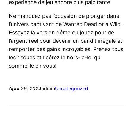
expérience de jeu encore plus palpitante.
Ne manquez pas l’occasion de plonger dans
l’univers captivant de Wanted Dead or a Wild.
Essayez la version démo ou jouez pour de
l’argent réel pour devenir un bandit inégalé et
remporter des gains incroyables. Prenez tous
les risques et libérez le hors-la-loi qui
sommeille en vous!
April 29, 2024
admin
Uncategorized