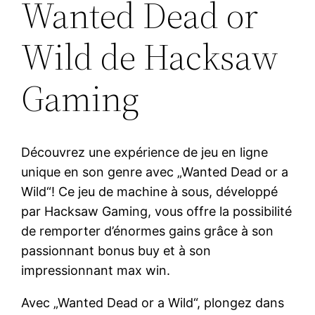
Wanted Dead or
Wild de Hacksaw
Gaming
Découvrez une expérience de jeu en ligne
unique en son genre avec „Wanted Dead or a
Wild“! Ce jeu de machine à sous, développé
par Hacksaw Gaming, vous offre la possibilité
de remporter d’énormes gains grâce à son
passionnant bonus buy et à son
impressionnant max win.
Avec „Wanted Dead or a Wild“, plongez dans